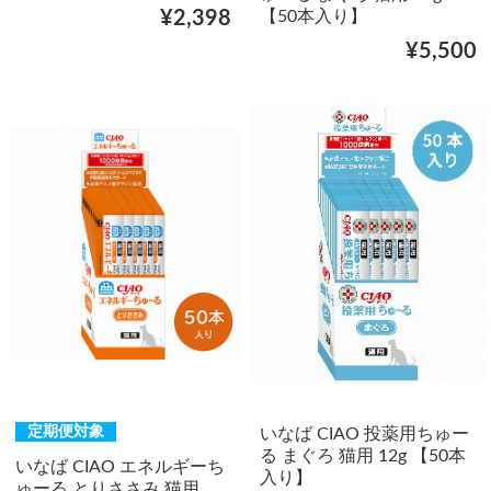
【50本入り】
¥2,398
¥5,500
定期便対象
いなば CIAO 投薬用ちゅー
る まぐろ 猫用 12g 【50本
いなば CIAO エネルギーち
入り】
ゅーる とりささみ 猫用