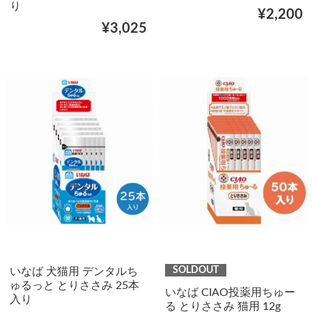
り
¥2,200
¥3,025
SOLDOUT
いなば 犬猫用 デンタルち
ゅるっと とりささみ 25本
いなば CIAO投薬用ちゅー
入り
る とりささみ 猫用 12g