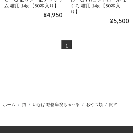
ゅーる 低リン・低ナトリウ
ゅーる PHコントロール ま
ム 猫用 14g 【50本入り】
ぐろ 猫用 14g 【50本入
り】
¥4,950
¥5,500
1
ホーム
猫
いなば 動物病院ちゅ～る
おやつ類
関節