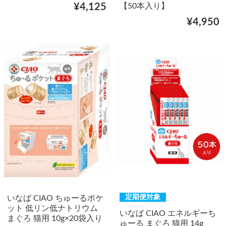
【50本入り】
¥4,125
¥4,950
定期便対象
いなば CIAO ちゅーるポケ
ット 低リン低ナトリウム
いなば CIAO エネルギーち
まぐろ 猫用 10g×20袋入り
ゅーる まぐろ 猫用 14g