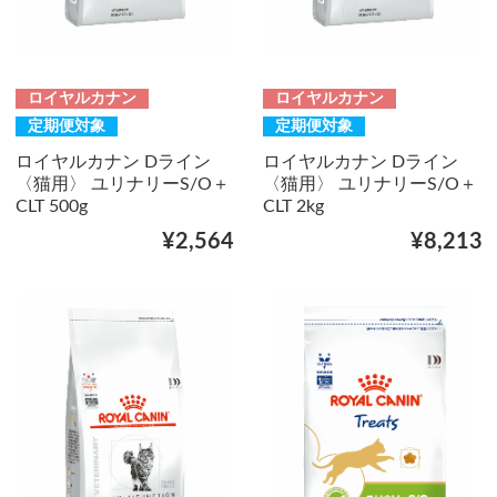
ロイヤルカナン
ロイヤルカナン
定期便対象
定期便対象
ロイヤルカナン Dライン
ロイヤルカナン Dライン
〈猫用〉 ユリナリーS/O＋
〈猫用〉 ユリナリーS/O＋
CLT 500g
CLT 2kg
¥2,564
¥8,213