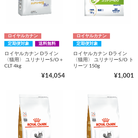
ロイヤルカナン
ロイヤルカナン
定期便対象
送料無料
定期便対象
ロイヤルカナン Dライン
ロイヤルカナン Dライン
〈猫用〉 ユリナリーS/O＋
〈猫用〉 ユリナリーS/O ト
CLT 4kg
リーツ 150g
¥14,054
¥1,001