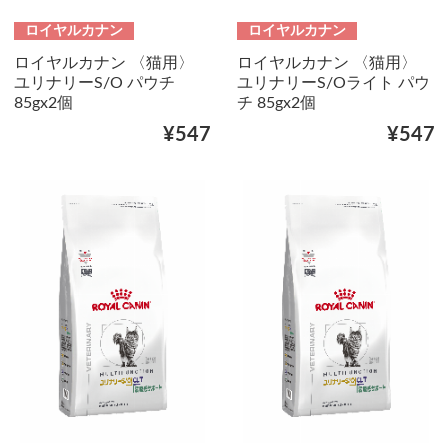
ロイヤルカナン
ロイヤルカナン
ロイヤルカナン 〈猫用〉
ロイヤルカナン 〈猫用〉
ユリナリーS/O パウチ
ユリナリーS/Oライト パウ
85gx2個
チ 85gx2個
¥547
¥547