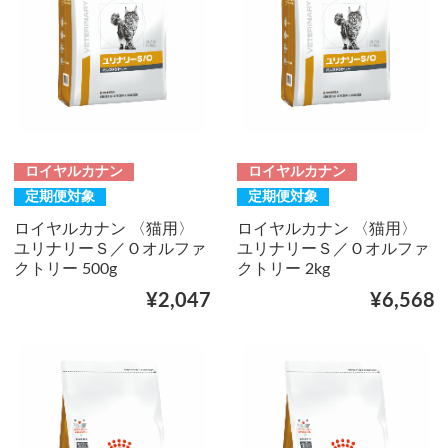
ロイヤルカナン
ロイヤルカナン
定期便対象
定期便対象
ロイヤルカナン 〈猫用〉
ロイヤルカナン 〈猫用〉
ユリナリーＳ／Ｏオルファ
ユリナリーＳ／Ｏオルファ
クトリー 500g
クトリー 2kg
¥2,047
¥6,568