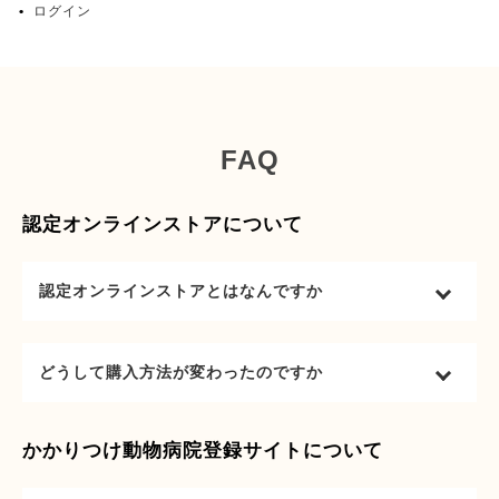
ログイン
FAQ
認定オンラインストアについて
認定オンラインストアとはなんですか
どうして購入方法が変わったのですか
かかりつけ動物病院登録サイトについて