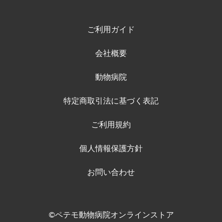
ご利用ガイド
会社概要
動物病院
特定商取引法に基づく表記
ご利用規約
個人情報保護方針
お問い合わせ
©ペテモ動物病院オンラインストア