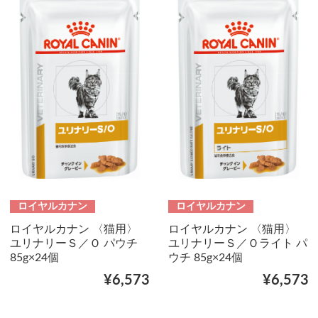
ロイヤルカナン
ロイヤルカナン
ロイヤルカナン 〈猫用〉
ロイヤルカナン 〈猫用〉
ユリナリーＳ／Ｏ パウチ
ユリナリーＳ／Ｏライト パ
85g×24個
ウチ 85g×24個
¥6,573
¥6,573