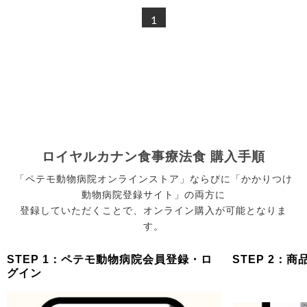
1
ロイヤルカナン食事療法食 購入手順
「ペテモ動物病院オンラインストア」ならびに「かかりつけ
動物病院登録サイト」の両方に
登録していただくことで、オンライン購入が可能となりま
す。
STEP 1：ペテモ動物病院会員登録・ロ
STEP 2：
グイン