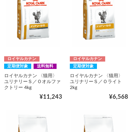
ロイヤルカナン
ロイヤルカナン
定期便対象
送料無料
定期便対象
ロイヤルカナン 〈猫用〉
ロイヤルカナン 〈猫用〉
ユリナリーＳ／Ｏオルファ
ユリナリーＳ／Ｏライト
クトリー 4kg
2kg
¥11,243
¥6,568