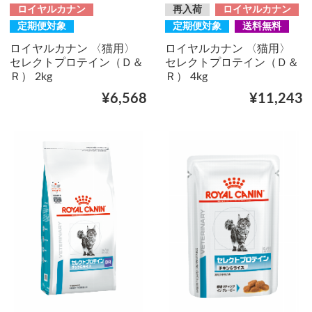
ロイヤルカナン
再入荷
ロイヤルカナン
定期便対象
定期便対象
送料無料
ロイヤルカナン 〈猫用〉
ロイヤルカナン 〈猫用〉
セレクトプロテイン（Ｄ＆
セレクトプロテイン（Ｄ＆
Ｒ） 2kg
Ｒ） 4kg
¥6,568
¥11,243