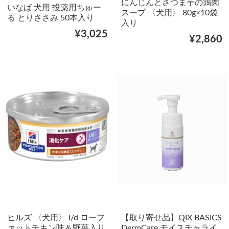
にんじんとさつま芋の鶏肉
いなば 犬用 投薬用ちゅー
スープ 〈犬用〉 80g×10袋
る とりささみ 50本入り
入り
¥3,025
¥2,860
ヒルズ 〈犬用〉 i/d ローフ
【取り寄せ品】QIX BASICS
ァットチキン味＆野菜入り
DermCare モイスチャライ