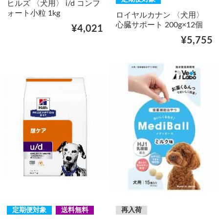
ヒルズ 〈犬用〉 i/d コンフ
ォート小粒 1kg
ロイヤルカナン 〈犬用〉
心臓サポート 200g×12個
¥4,021
¥5,755
定期便対象
送料無料
再入荷