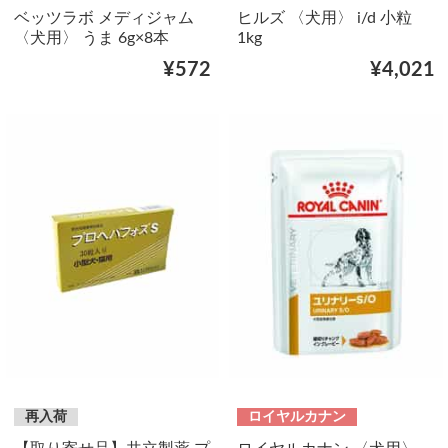
ベッツラボ メディジャム
ヒルズ 〈犬用〉 i/d 小粒
〈犬用〉 うま 6g×8本
1kg
¥572
¥4,021
再入荷
ロイヤルカナン