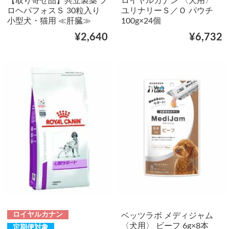
【取り寄せ品】共立製薬 プ
ロイヤルカナン 〈犬用〉
ロヘパフォスＳ 30粒入り
ユリナリーＳ／Ｏ パウチ
小型犬・猫用 ≪肝臓≫
100g×24個
¥2,640
¥6,732
ロイヤルカナン
ベッツラボ メディジャム
〈犬用〉 ビーフ 6g×8本
定期便対象