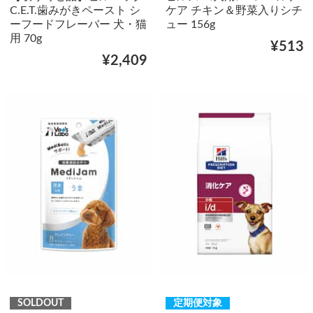
C.E.T.歯みがきペースト シ
ケア チキン＆野菜入りシチ
ーフードフレーバー 犬・猫
ュー 156g
用 70g
¥513
¥2,409
SOLDOUT
定期便対象