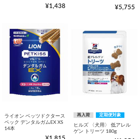
¥1,438
¥5,755
再入荷
定期便対象
ライオン ベッツドクタース
ペック デンタルガムEX XS
ヒルズ 〈犬用〉 低アレル
14本
ゲン トリーツ 180g
¥1,815