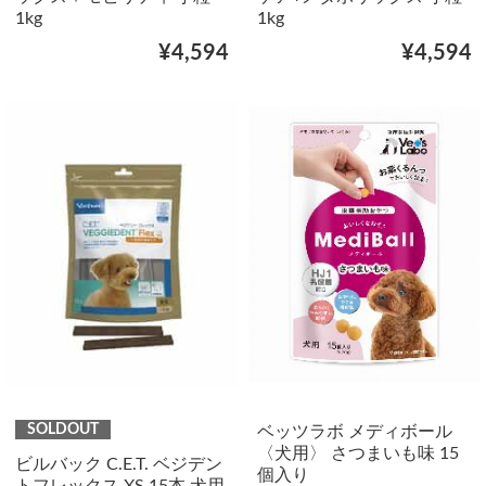
1kg
1kg
¥4,594
¥4,594
SOLDOUT
ベッツラボ メディボール
〈犬用〉 さつまいも味 15
ビルバック C.E.T. ベジデン
個入り
トフレックス XS 15本 犬用