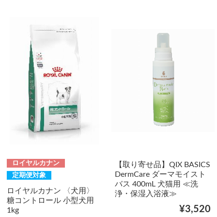
ロイヤルカナン
【取り寄せ品】QIX BASICS
DermCare ダーマモイスト
定期便対象
バス 400mL 犬猫用 ≪洗
ロイヤルカナン 〈犬用〉
浄・保湿入浴液≫
糖コントロール 小型犬用
¥3,520
1kg