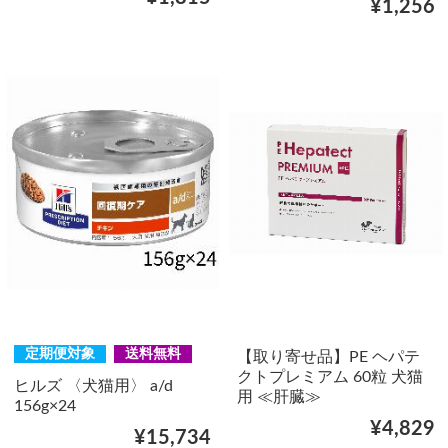
¥1,256
定期便対象
送料無料
【取り寄せ品】PE ヘパテ
クトプレミアム 60粒 犬猫
ヒルズ 〈犬猫用〉 a/d
用 ≪肝臓≫
156g×24
¥4,829
¥15,734