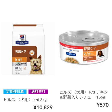
定期便対象
送料無料
ヒルズ 〈犬用〉 k/d チキン
＆野菜入りシチュー 156g
ヒルズ 〈犬用〉 k/d 3kg
¥570
¥10,829