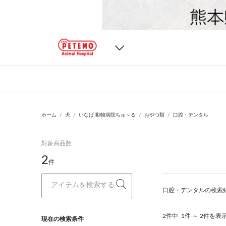
ホーム
犬
いなば 動物病院ちゅ～る
おやつ類
口腔・デンタル
対象商品数
2
件
口腔・デンタルの検索
2件中
1件 ～ 2件を表
現在の検索条件