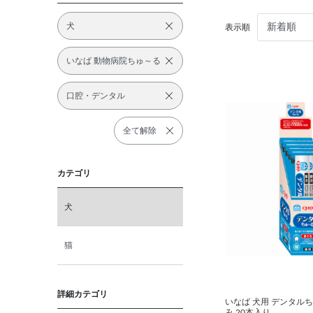
犬
表示順
いなば 動物病院ちゅ～る
口腔・デンタル
全て解除
カテゴリ
犬
猫
詳細カテゴリ
いなば 犬用 デンタル
み 20本入り