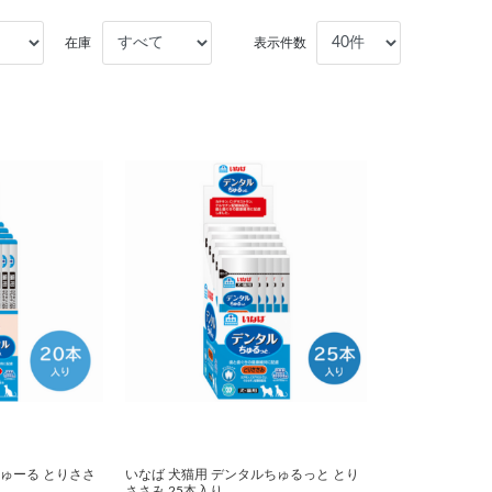
在庫
表示件数
ちゅーる とりささ
いなば 犬猫用 デンタルちゅるっと とり
ささみ 25本入り