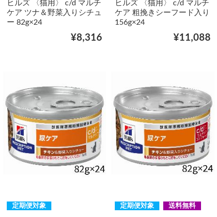
ヒルズ 〈猫用〉 c/d マルチ
ヒルズ 〈猫用〉 c/d マルチ
ケア ツナ＆野菜入りシチュ
ケア 粗挽きシーフード入り
ー 82g×24
156g×24
¥8,316
¥11,088
定期便対象
定期便対象
送料無料