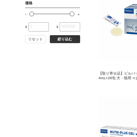
価格
¥
¥
リセット
絞り込む
【取り寄せ品】ビルバ
4mL×28包 犬・猫用 