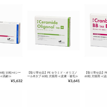
A粒 10粒×6シー
【取り寄せ品】PE セラミド・オリゴノ
【取り寄せ品】PE
≫≪高齢≫
ール®タブ 60粒 犬猫用 ≪皮膚・被毛≫
60粒 犬猫用 ≪
¥5,632
¥3,641