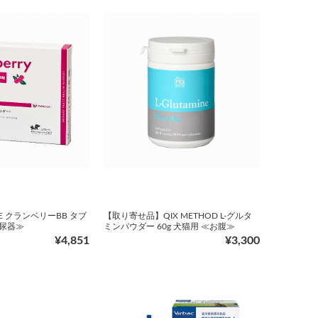
 クランベリーBB タブ
【取り寄せ品】QIX METHOD L-グルタ
泌尿器≫
ミンパウダー 60g 犬猫用 ≪お腹≫
¥4,851
¥3,300