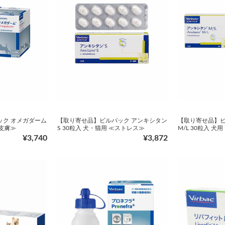
ック オメガダーム
【取り寄せ品】ビルバック アンキシタン
【取り寄せ品】ビ
≪皮膚≫
S 30粒入 犬・猫用 ≪ストレス≫
M/L 30粒入 犬
¥3,740
¥3,872