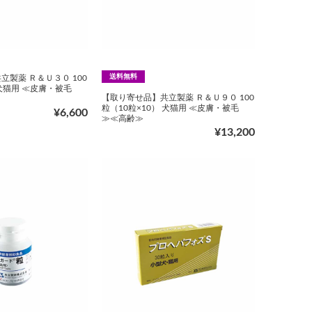
送料無料
製薬 Ｒ＆Ｕ３０ 100
 犬猫用 ≪皮膚・被毛
【取り寄せ品】共立製薬 Ｒ＆Ｕ９０ 100
粒（10粒×10） 犬猫用 ≪皮膚・被毛
¥6,600
≫≪高齢≫
¥13,200