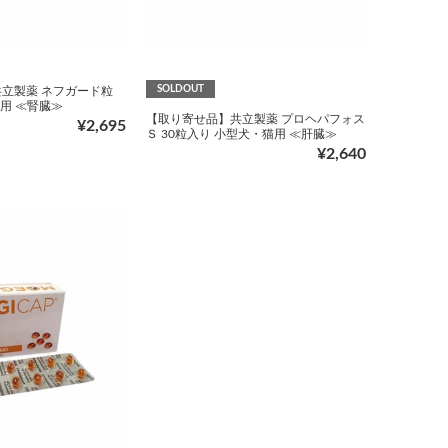
SOLDOUT
立製薬 ネフガード粒
猫用 ≪腎臓≫
【取り寄せ品】共立製薬 プロヘパフォス
¥2,695
Ｓ 30粒入り 小型犬・猫用 ≪肝臓≫
¥2,640