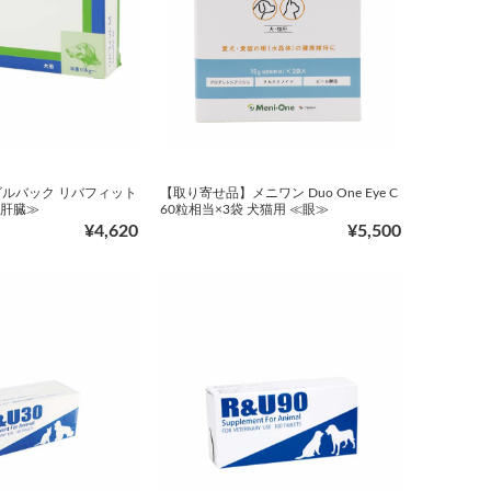
ルバック リバフィット
【取り寄せ品】メニワン Duo One Eye C
≪肝臓≫
60粒相当×3袋 犬猫用 ≪眼≫
¥4,620
¥5,500