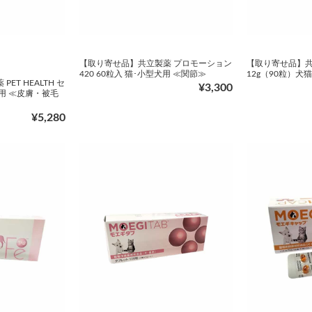
【取り寄せ品】共立製薬 プロモーション
【取り寄せ品】共
420 60粒入 猫･小型犬用 ≪関節≫
12g（90粒）犬
ET HEALTH セ
¥3,300
猫用 ≪皮膚・被毛
¥5,280