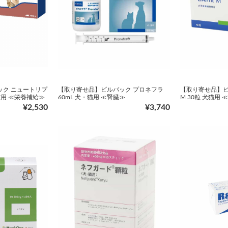
ック ニュートリプ
【取り寄せ品】ビルバック プロネフラ
【取り寄せ品】ビ
・猫用 ≪栄養補給≫
60mL 犬・猫用 ≪腎臓≫
M 30粒 犬猫用 
¥2,530
¥3,740