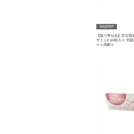
SOLDOUT
【取り寄せ品】共立製薬 P
サミンE 60粒入り 犬
≫≪高齢≫