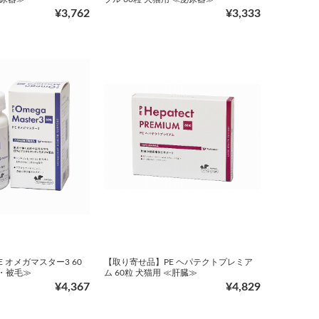
¥3,762
¥3,333
 オメガマスター3 60
【取り寄せ品】PE ヘパテクトプレミア
膚・被毛≫
ム 60粒 犬猫用 ≪肝臓≫
¥4,367
¥4,829