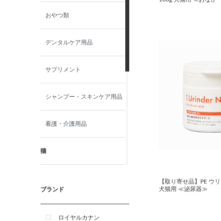
おやつ類
デンタルケア用品
サプリメント
シャンプー・スキンケア用品
看護・介護用品
猫
食事療法食
【取り寄せ品】PE ウリン
犬猫用 ≪泌尿器≫
ブランド
おやつ類
ロイヤルカナン