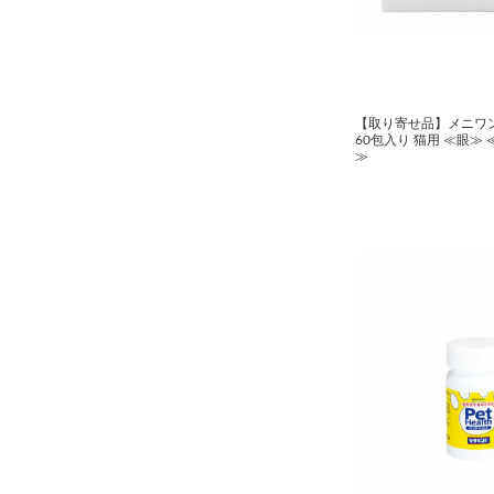
【取り寄せ品】メニワン Du
60包入り 猫用 ≪眼≫
≫