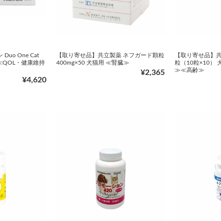
o One Cat
【取り寄せ品】共立製薬 ネフガード顆粒
【取り寄せ品】共立
 ≪QOL・健康維持
400mg×50 犬猫用 ≪腎臓≫
粒（10粒×10）
≫≪高齢≫
¥2,365
¥4,620