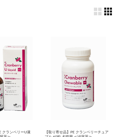
E クランベリーU液
【取り寄せ品】PE クランベリーチュア
泌尿器≫
ブル 60粒 犬猫用 ≪泌尿器≫