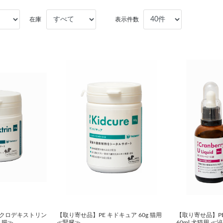
在庫
表示件数
シクロデキストリン
【取り寄せ品】PE キドキュア 60g 猫用
【取り寄せ品】P
・腸≫
≪腎臓≫
60ml 犬猫用 ≪