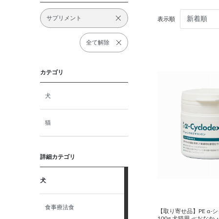
サプリメント
表示順
全て解除
カテゴリ
犬
猫
詳細カテゴリ
犬
食事療法食
【取り寄せ品】PE α-
100g 犬猫用 ≪おなか