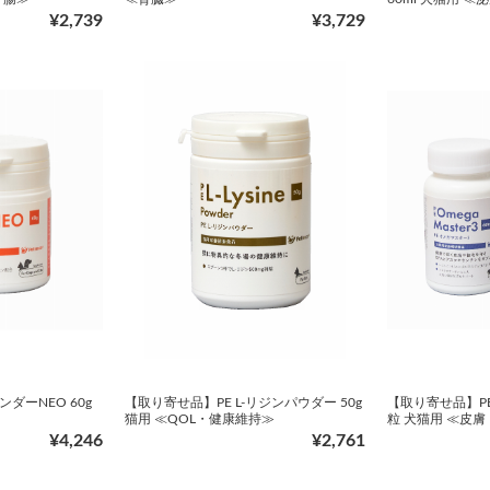
¥2,739
¥3,729
ダーNEO 60g
【取り寄せ品】PE L-リジンパウダー 50g
【取り寄せ品】PE
猫用 ≪QOL・健康維持≫
粒 犬猫用 ≪皮
¥4,246
¥2,761