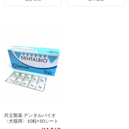
共立製薬 デンタルバイオ
〈犬猫用〉10粒×10シート