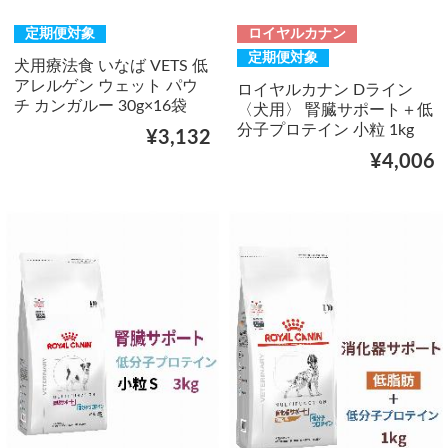
定期便対象
ロイヤルカナン
定期便対象
犬用療法食 いなば VETS 低
アレルゲン ウェット パウ
ロイヤルカナン Dライン
チ カンガルー 30g×16袋
〈犬用〉 腎臓サポート＋低
分子プロテイン 小粒 1kg
¥3,132
¥4,006