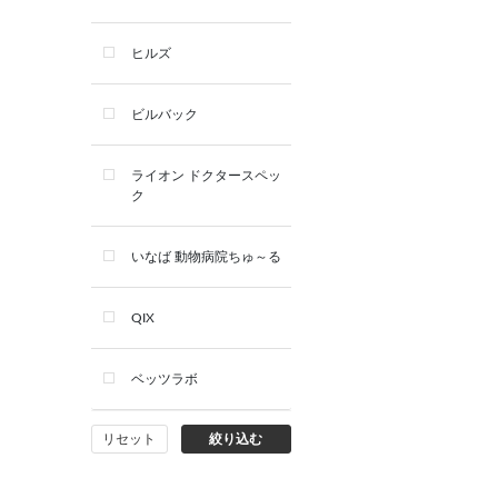
デンタルケア用品
ヒルズ
サプリメント
ビルバック
シャンプー・スキンケア用品
ライオン ドクタースペッ
ク
看護・介護用品
いなば 動物病院ちゅ～る
QIX
ベッツラボ
リセット
絞り込む