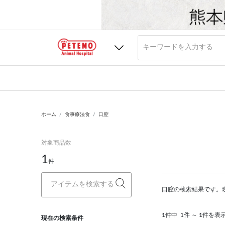
ホーム
食事療法食
口腔
対象商品数
1
件
口腔の検索結果です。
1件中
1件 ～ 1件を表
現在の検索条件