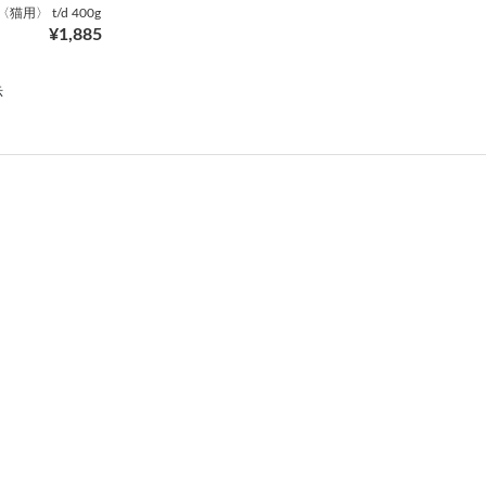
用〉 t/d 400g
¥1,885
示