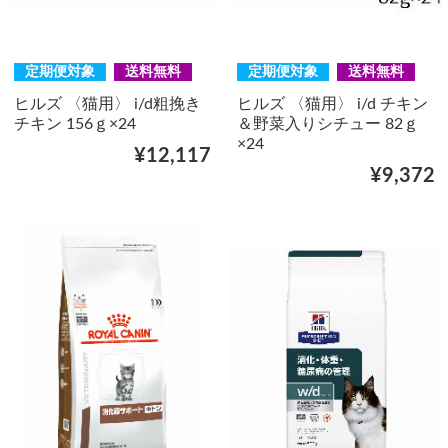
定期便対象
送料無料
定期便対象
送料無料
ヒルズ 〈猫用〉 i/d粗挽き
ヒルズ 〈猫用〉 i/d チキン
チキン 156ｇ×24
＆野菜入りシチュー 82ｇ
×24
¥12,117
¥9,372