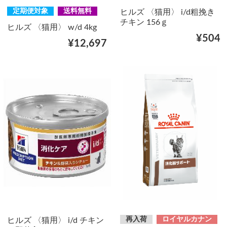
定期便対象
送料無料
ヒルズ 〈猫用〉 i/d粗挽き
チキン 156ｇ
ヒルズ 〈猫用〉 w/d 4kg
¥504
¥12,697
再入荷
ロイヤルカナン
ヒルズ 〈猫用〉 i/d チキン