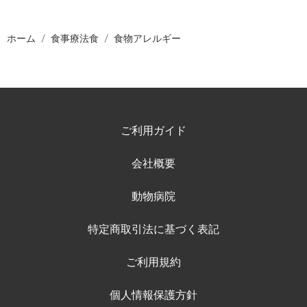
ホーム
食事療法食
食物アレルギー
ご利用ガイド
会社概要
動物病院
特定商取引法に基づく表記
ご利用規約
個人情報保護方針