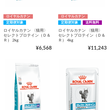
ロイヤルカナン
ロイヤルカナン
定期便対象
定期便対象
送料無料
ロイヤルカナン 〈猫用〉
ロイヤルカナン 〈猫用〉
セレクトプロテイン（Ｄ＆
セレクトプロテイン（Ｄ＆
Ｒ） 2kg
Ｒ） 4kg
¥6,568
¥11,243