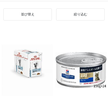
並び替え
絞り込む