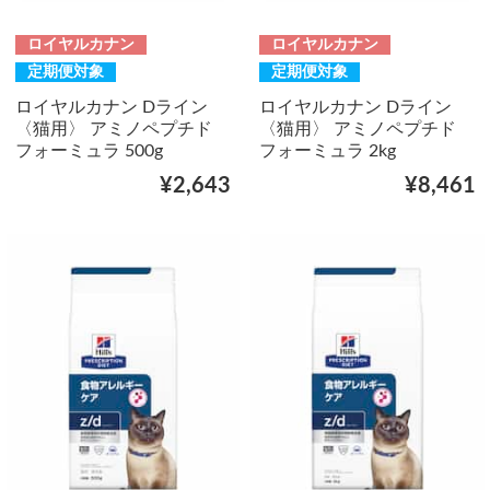
ロイヤルカナン
ロイヤルカナン
定期便対象
定期便対象
ロイヤルカナン Dライン
ロイヤルカナン Dライン
〈猫用〉 アミノペプチド
〈猫用〉 アミノペプチド
フォーミュラ 500g
フォーミュラ 2kg
¥2,643
¥8,461