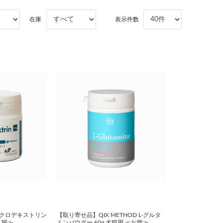
在庫
表示件数
シクロデキストリン
【取り寄せ品】QIX METHOD L-グルタ
・腸≫
ミンパウダー 60g 犬猫用 ≪お腹≫