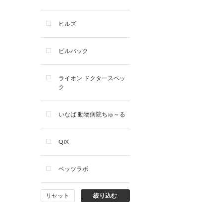
デンタルケア用品
ヒルズ
サプリメント
ビルバック
シャンプー・スキンケア用品
ライオン ドクタースペッ
ク
看護・介護用品
いなば 動物病院ちゅ～る
QIX
ベッツラボ
リセット
絞り込む