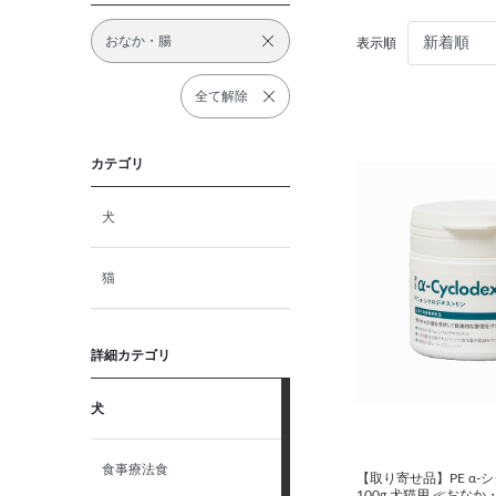
おなか・腸
表示順
全て解除
カテゴリ
犬
猫
詳細カテゴリ
犬
食事療法食
【取り寄せ品】PE α-
100g 犬猫用 ≪おなか