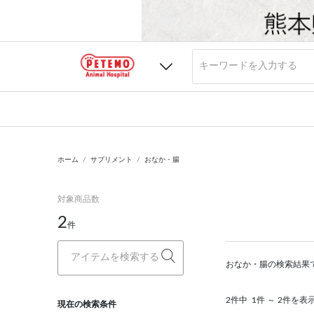
ホーム
サプリメント
おなか・腸
対象商品数
2
件
おなか・腸の検索結果
2件中
1件 ～ 2件を表
現在の検索条件