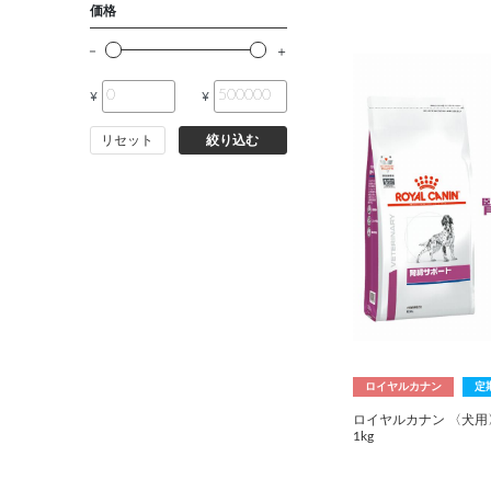
価格
¥
¥
リセット
絞り込む
ロイヤルカナン
定
ロイヤルカナン 〈犬用
1kg