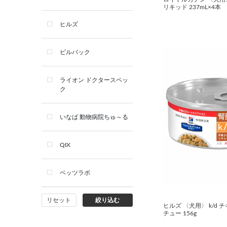
リキッド 237mL×4本
デンタルケア用品
ヒルズ
サプリメント
ビルバック
シャンプー・スキンケア用品
ライオン ドクタースペッ
ク
看護・介護用品
いなば 動物病院ちゅ～る
QIX
ベッツラボ
リセット
絞り込む
ヒルズ 〈犬用〉 k/d
チュー 156g