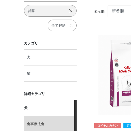
腎臓
表示順
全て解除
カテゴリ
犬
猫
詳細カテゴリ
犬
食事療法食
ロイヤルカナン
定