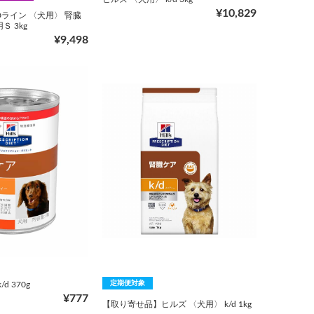
¥10,829
Dライン 〈犬用〉 腎臓
Ｓ 3kg
¥9,498
定期便対象
d 370g
¥777
【取り寄せ品】ヒルズ 〈犬用〉 k/d 1kg