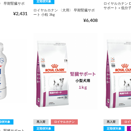
定期便対象
〉 早期腎臓サポ
ロイヤルカナン 
サポート＋低分子プ
ロイヤルカナン 〈犬用〉 早期腎臓サポ
¥2,431
ート 小粒 3kg
¥6,408
期便対象
再入荷
ロイヤルカナン
再入荷
ロイ
定期便対象
定期便対象
〉 腎臓サポート