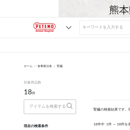
ホーム
食事療法食
腎臓
対象商品数
18
件
腎臓の検索結果です。
18件中
1件 ～ 18件を
現在の検索条件