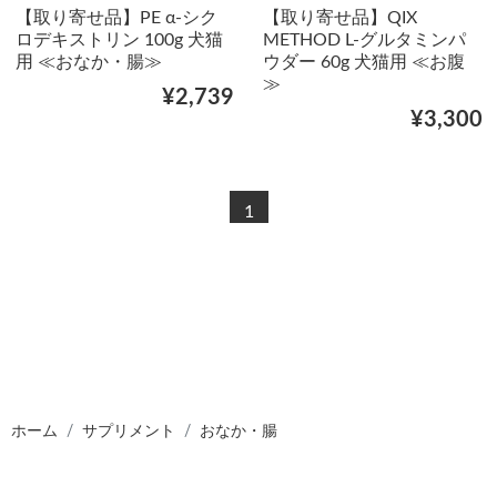
【取り寄せ品】PE α-シク
【取り寄せ品】QIX
ロデキストリン 100g 犬猫
METHOD L-グルタミンパ
用 ≪おなか・腸≫
ウダー 60g 犬猫用 ≪お腹
≫
¥2,739
¥3,300
1
ホーム
サプリメント
おなか・腸