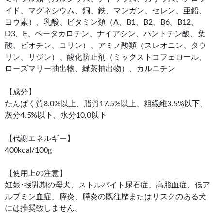
イド、マグネシウム、銅、鉄、マンガン、セレン、亜鉛、
ヨウ素）、乳酸、ビタミン類（A、B1、B2、B6、B12、
D3、E、ベータカロテン、ナイアシン、パントテン酸、葉
酸、ビオチン、コリン）、アミノ酸類（スレオニン、タウ
リン、リジン）、酸化防止剤（ミックストコフェロール、
ローズマリー抽出物、緑茶抽出物）、カルニチン
【成分】
たんぱく質8.0%以上、脂質17.5%以上、粗繊維3.5%以下、
灰分4.5%以下、水分10.0以下
【代謝エネルギー】
400kcal/100g
【使用上の注意】
妊娠･授乳期の母犬、ストルバイト尿石症、高脂血症、低ア
ルブミン血症、膵炎、膵炎の既往歴またはリスクのある犬
には推奨致しません。