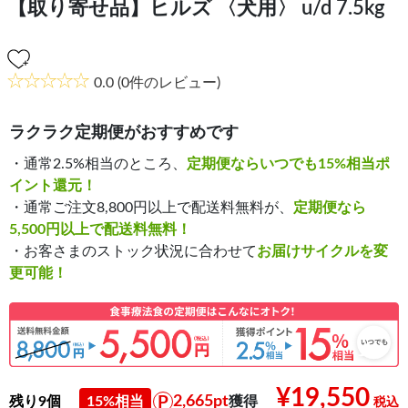
【取り寄せ品】ヒルズ 〈犬用〉 u/d 7.5kg
0.0
(0件のレビュー)
ラクラク定期便がおすすめです
・通常2.5%相当のところ、
定期便ならいつでも15%相当ポ
イント還元！
・通常ご注文8,800円以上で配送料無料が、
定期便なら
5,500円以上で配送料無料！
・お客さまのストック状況に合わせて
お届けサイクルを変
更可能！
¥19,550
2,665pt
残り9個
15%相当
獲得