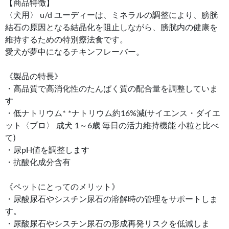
【商品特徴】
〈犬用〉 u/d ユーディーは、ミネラルの調整により、膀胱
結石の原因となる結晶化を阻止しながら、膀胱内の健康を
維持するための特別療法食です。
愛犬が夢中になるチキンフレーバー。
《製品の特長》
・高品質で高消化性のたんぱく質の配合量を調整していま
す
・低ナトリウム* *ナトリウム約16%減(サイエンス・ダイエ
ット〈プロ〉 成犬 1～6歳 毎日の活力維持機能 小粒と比べ
て)
・尿pH値を調整します
・抗酸化成分含有
《ペットにとってのメリット》
・尿酸尿石やシスチン尿石の溶解時の管理をサポートしま
す。
・尿酸尿石やシスチン尿石の形成再発リスクを低減しま