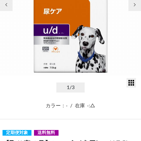
前の画像
次
サ
1
/3
カラー：-
/
在庫
-:△
定期便対象
送料無料