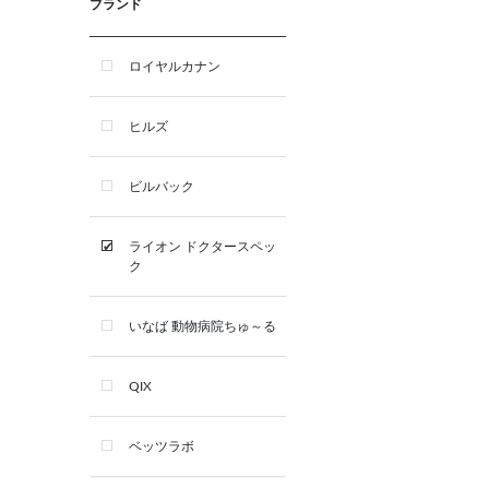
ブランド
おやつ類
ロイヤルカナン
デンタルケア用品
ヒルズ
サプリメント
ビルバック
シャンプー・スキンケア用品
ライオン ドクタースペッ
ク
看護・介護用品
いなば 動物病院ちゅ～る
QIX
ベッツラボ