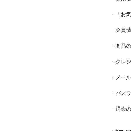
・「お
・会員情
・商品
・クレ
・メー
・パス
・退会