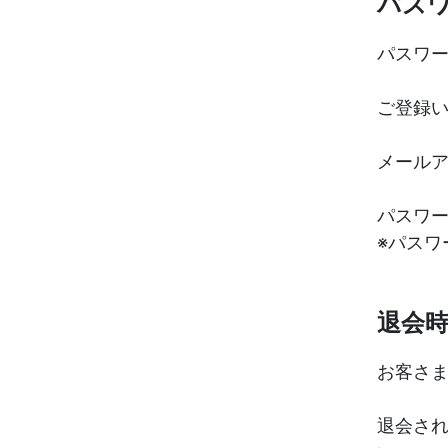
パス
パスワ
ご登録
メール
パスワ
※パス
退会
お客さ
退会さ