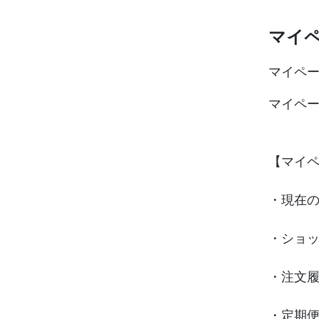
マイ
マイペ
マイペ
【マイ
・現在
・ショ
・注文
・定期