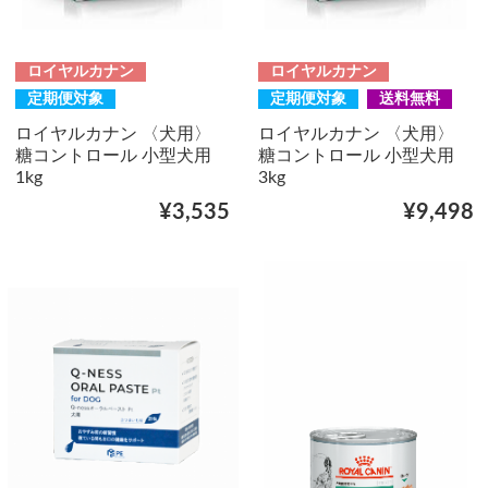
ロイヤルカナン
ロイヤルカナン
定期便対象
定期便対象
送料無料
ロイヤルカナン 〈犬用〉
ロイヤルカナン 〈犬用〉
糖コントロール 小型犬用
糖コントロール 小型犬用
1kg
3kg
¥3,535
¥9,498