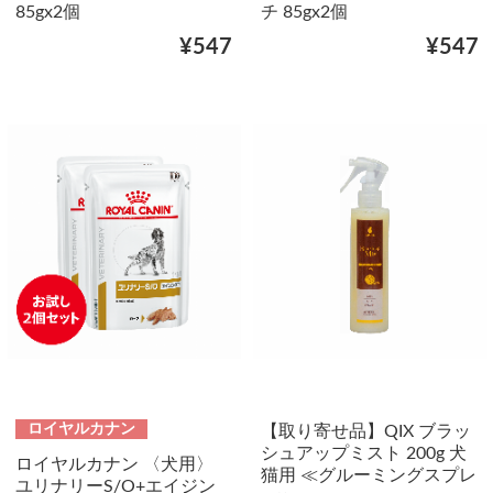
85gx2個
チ 85gx2個
¥547
¥547
ロイヤルカナン
【取り寄せ品】QIX ブラッ
シュアップミスト 200g 犬
ロイヤルカナン 〈犬用〉
猫用 ≪グルーミングスプレ
ユリナリーS/O+エイジン