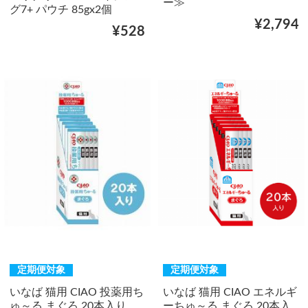
ー≫
グ7+ パウチ 85gx2個
¥2,794
¥528
定期便対象
定期便対象
いなば 猫用 CIAO 投薬用ち
いなば 猫用 CIAO エネルギ
ゅ～る まぐろ 20本入り
ーちゅ～る まぐろ 20本入