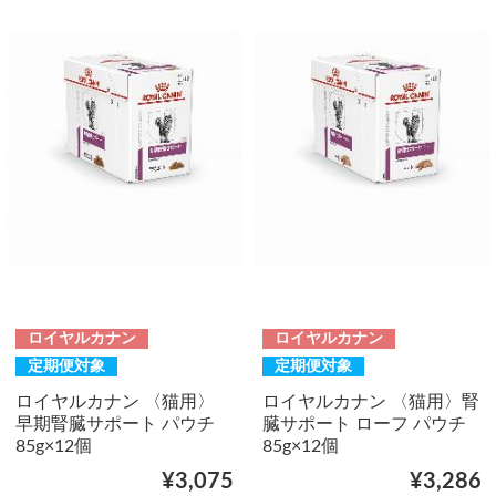
ロイヤルカナン
ロイヤルカナン
定期便対象
定期便対象
ロイヤルカナン 〈猫用〉
ロイヤルカナン 〈猫用〉腎
早期腎臓サポート パウチ
臓サポート ローフ パウチ
85g×12個
85g×12個
¥3,075
¥3,286