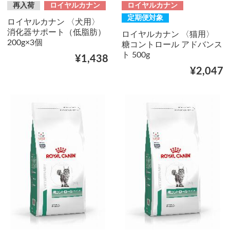
再入荷
ロイヤルカナン
ロイヤルカナン
定期便対象
ロイヤルカナン 〈犬用〉
消化器サポート（低脂肪）
ロイヤルカナン 〈猫用〉
200g×3個
糖コントロール アドバンス
ト 500g
¥1,438
¥2,047