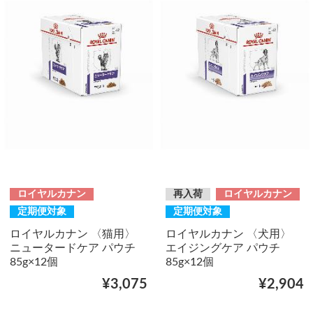
ロイヤルカナン
再入荷
ロイヤルカナン
定期便対象
定期便対象
ロイヤルカナン 〈猫用〉
ロイヤルカナン 〈犬用〉
ニュータードケア パウチ
エイジングケア パウチ
85g×12個
85g×12個
¥3,075
¥2,904