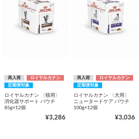
再入荷
ロイヤルカナン
再入荷
ロイヤルカナン
定期便対象
定期便対象
ロイヤルカナン 〈猫用〉
ロイヤルカナン 〈犬用〉
消化器サポート パウチ
ニュータードケア パウチ
85g×12個
100g×12個
¥3,286
¥3,036