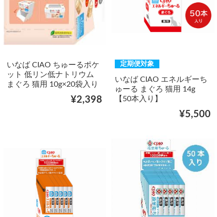
定期便対象
いなば CIAO ちゅーるポケ
ット 低リン低ナトリウム
いなば CIAO エネルギーち
まぐろ 猫用 10g×20袋入り
ゅーる まぐろ 猫用 14g
【50本入り】
¥2,398
¥5,500