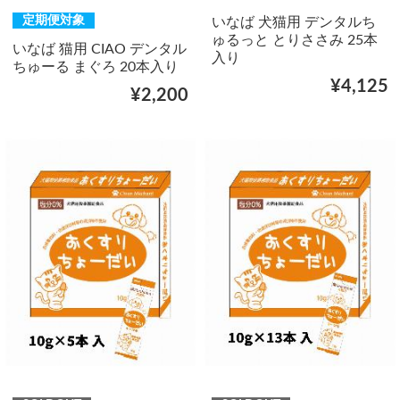
定期便対象
いなば 犬猫用 デンタルち
ゅるっと とりささみ 25本
いなば 猫用 CIAO デンタル
入り
ちゅーる まぐろ 20本入り
¥4,125
¥2,200