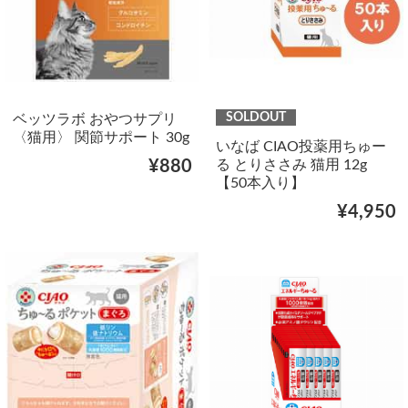
SOLDOUT
ベッツラボ おやつサプリ
〈猫用〉 関節サポート 30g
いなば CIAO投薬用ちゅー
る とりささみ 猫用 12g
¥880
【50本入り】
¥4,950