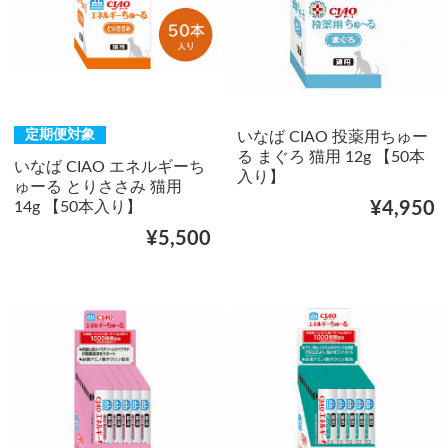
定期便対象
いなば CIAO 投薬用ちゅー
る まぐろ 猫用 12g 【50本
いなば CIAO エネルギーち
入り】
ゅーる とりささみ 猫用
14g 【50本入り】
¥4,950
¥5,500