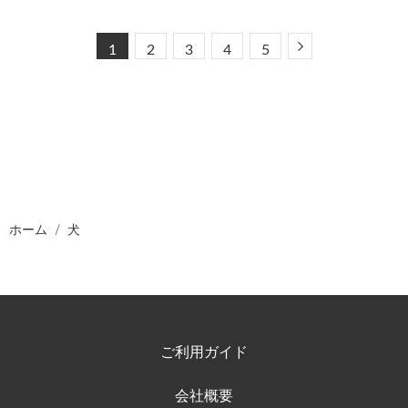
Next
1
2
3
4
5
ホーム
犬
ご利用ガイド
会社概要