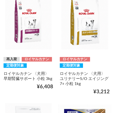
再入荷
ロイヤルカナン
ロイヤルカナン
定期便対象
定期便対象
ロイヤルカナン 〈犬用〉
ロイヤルカナン 〈犬用〉
早期腎臓サポート 小粒 3kg
ユリナリーS/O エイジング
7+ 小粒 1kg
¥6,408
¥3,212