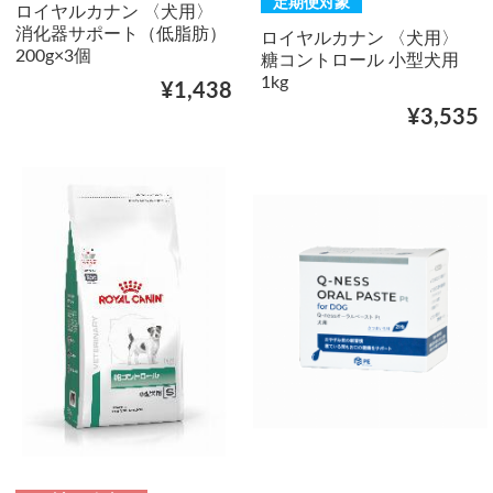
定期便対象
ロイヤルカナン 〈犬用〉
消化器サポート（低脂肪）
ロイヤルカナン 〈犬用〉
200g×3個
糖コントロール 小型犬用
1kg
¥1,438
¥3,535