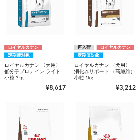
ロイヤルカナン
再入荷
ロイヤルカナン
定期便対象
定期便対象
ロイヤルカナン 〈犬用〉
ロイヤルカナン 〈犬用〉
低分子プロテイン ライト
消化器サポート （高繊維）
小粒 3kg
小粒 1kg
¥8,617
¥3,212