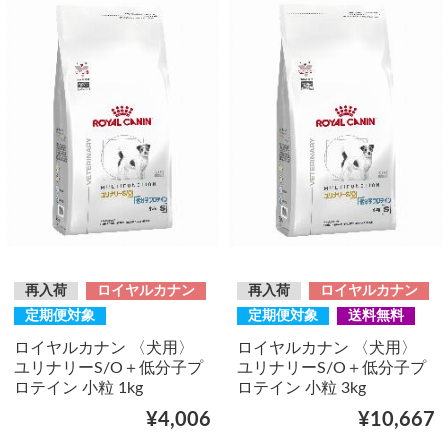
再入荷
ロイヤルカナン
再入荷
ロイヤルカナン
定期便対象
定期便対象
送料無料
ロイヤルカナン 〈犬用〉
ロイヤルカナン 〈犬用〉
ユリナリーS/O＋低分子プ
ユリナリーS/O＋低分子プ
ロテイン 小粒 1kg
ロテイン 小粒 3kg
¥4,006
¥10,667