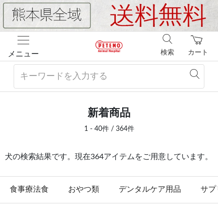
検索
カート
メニュー
新着商品
1 - 40件 / 364件
犬の検索結果です。現在364アイテムをご用意しています。
食事療法食
おやつ類
デンタルケア用品
サプ