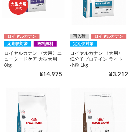
ロイヤルカナン
再入荷
ロイヤルカナン
定期便対象
送料無料
定期便対象
ロイヤルカナン 〈犬用〉ニ
ロイヤルカナン 〈犬用〉
ュータードケア 大型犬用
低分子プロテイン ライト
8kg
小粒 1kg
¥14,975
¥3,212