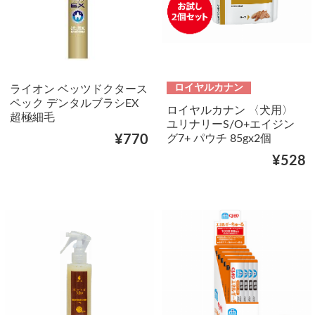
ロイヤルカナン
ライオン ベッツドクタース
ペック デンタルブラシEX
ロイヤルカナン 〈犬用〉
超極細毛
ユリナリーS/O+エイジン
グ7+ パウチ 85gx2個
¥770
¥528