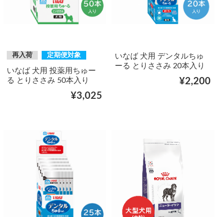
再入荷
定期便対象
いなば 犬用 デンタルちゅ
ーる とりささみ 20本入り
いなば 犬用 投薬用ちゅー
る とりささみ 50本入り
¥2,200
¥3,025