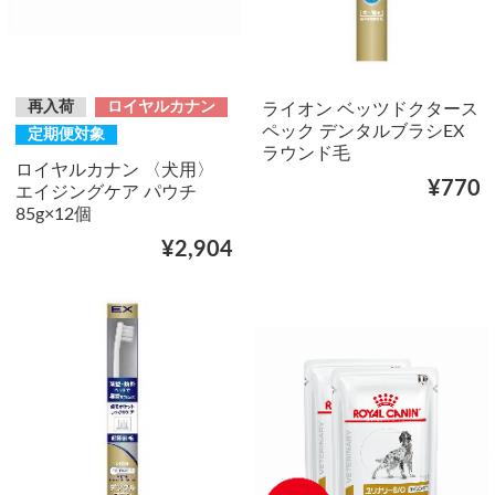
再入荷
ロイヤルカナン
ライオン ベッツドクタース
ペック デンタルブラシEX
定期便対象
ラウンド毛
ロイヤルカナン 〈犬用〉
¥770
エイジングケア パウチ
85g×12個
¥2,904