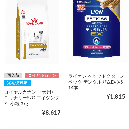
再入荷
ロイヤルカナン
ライオン ベッツドクタース
ペック デンタルガムEX XS
定期便対象
14本
ロイヤルカナン 〈犬用〉
¥1,815
ユリナリーS/O エイジング
7+ 小粒 3kg
¥8,617