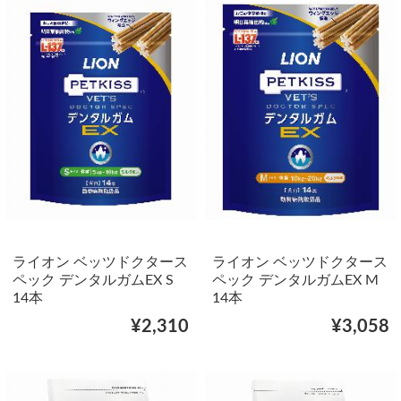
ライオン ベッツドクタース
ライオン ベッツドクタース
ペック デンタルガムEX S
ペック デンタルガムEX M
14本
14本
¥2,310
¥3,058