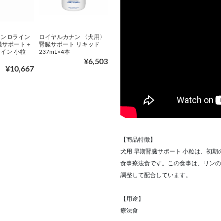
ン Dライン
ロイヤルカナン 〈犬用〉
臓サポート＋
腎臓サポート リキッド
イン 小粒
237mL×4本
¥6,503
¥10,667
【商品特徴】
犬用 早期腎臓サポート 小粒は、初
食事療法食です。この食事は、リンの
調整して配合しています。
【用途】
療法食