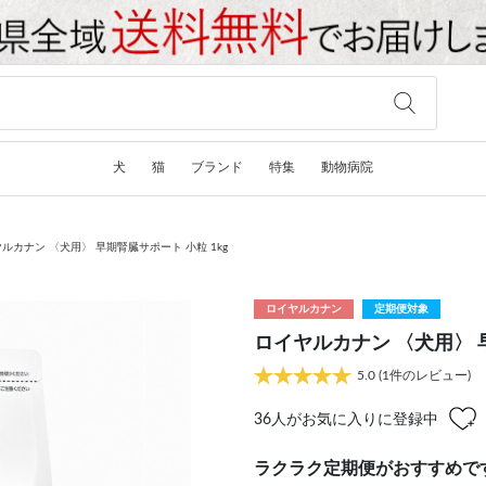
犬
猫
ブランド
特集
動物病院
ルカナン 〈犬用〉 早期腎臓サポート 小粒 1kg
ロイヤルカナン
定期便対象
ロイヤルカナン 〈犬用〉 早
5.0
(1件のレビュー)
36
人がお気に入りに登録中
ラクラク定期便がおすすめで