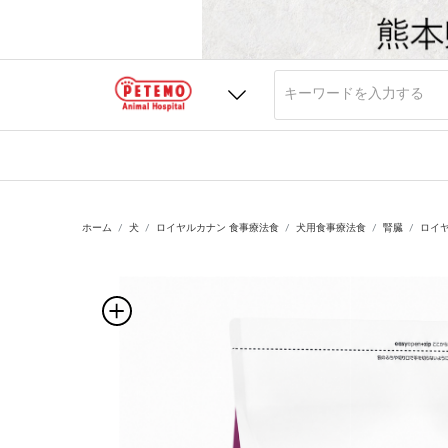
ホーム
犬
ロイヤルカナン 食事療法食
犬用食事療法食
腎臓
ロイヤ