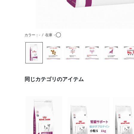
カラー：-
/
在庫
-:◯
同じカテゴリのアイテム