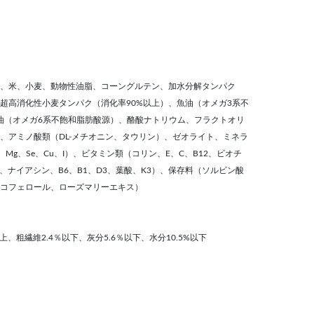
、米、小麦、動物性油脂、コーングルテン、加水分解タンパク
超高消化性小麦タンパク（消化率90%以上）、魚油（オメガ3系不
豆油（オメガ6系不飽和脂肪酸源）、酪酸ナトリウム、フラクトオリ
、アミノ酸類（DL-メチオニン、タウリン）、ゼオライト、ミネラ
Mn、Mg、Se、Cu、I）、ビタミン類（コリン、E、C、B12、ビオチ
、ナイアシン、B6、B1、D3、葉酸、K3）、保存料（ソルビン酸
コフェロール、ローズマリーエキス）
以上、粗繊維2.4％以下、灰分5.6％以下、水分10.5%以下