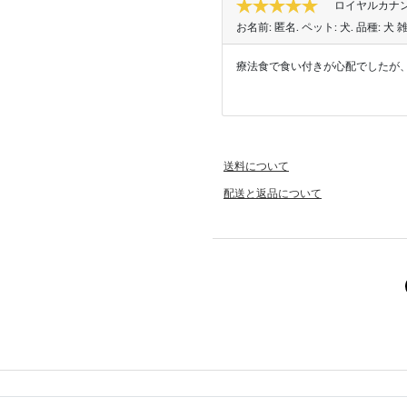
ロイヤルカナン
お名前:
匿名
. ペット:
犬
. 品種:
犬 
療法食で食い付きが心配でしたが
送料について
配送と返品について