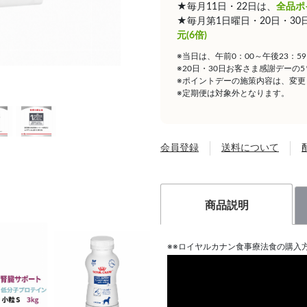
★毎月11日・22日は、
全品ポ
★毎月第1日曜日・20日・3
元(6倍)
※当日は、午前0：00～午後23：
※20日・30日お客さま感謝デーの
※ポイントデーの施策内容は、変更
※定期便は対象外となります。
会員登録
送料について
商品説明
※※ロイヤルカナン食事療法食の購入