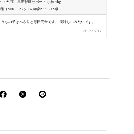
 〈犬用〉 早期腎臓サポート 小粒 1kg
雑種（MIX）
. ペットの年齢:
11～15歳
.
、うちの子はぺろりと毎回完食です。 美味しいみたいです。
2026.07.17