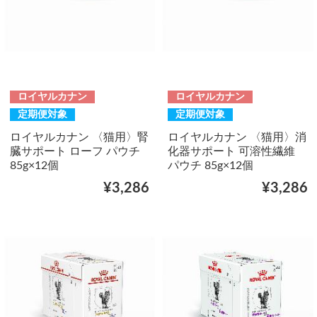
ロイヤルカナン
ロイヤルカナン
定期便対象
定期便対象
ロイヤルカナン 〈猫用〉腎
ロイヤルカナン 〈猫用〉消
臓サポート ローフ パウチ
化器サポート 可溶性繊維
85g×12個
パウチ 85g×12個
¥3,286
¥3,286