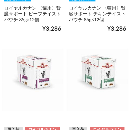
ロイヤルカナン 〈猫用〉腎
ロイヤルカナン 〈猫用〉腎
臓サポート ビーフテイスト
臓サポート チキンテイスト
パウチ 85g×12個
パウチ 85g×12個
¥3,286
¥3,286
再入荷
ロイヤルカナン
再入荷
ロイヤルカナン