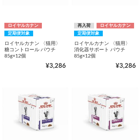
ロイヤルカナン
再入荷
ロイヤルカナン
定期便対象
定期便対象
ロイヤルカナン 〈猫用〉
ロイヤルカナン 〈猫用〉
糖コントロール パウチ
消化器サポート パウチ
85g×12個
85g×12個
¥3,286
¥3,286