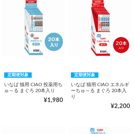
定期便対象
定期便対象
いなば 猫用 CIAO 投薬用ち
いなば 猫用 CIAO エネルギ
ゅ～る まぐろ 20本入り
ーちゅ～る まぐろ 20本入
り
¥1,980
¥2,200