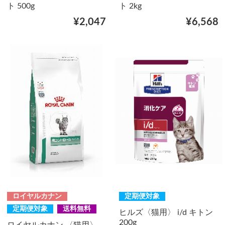
ト 500g
ト 2kg
¥2,047
¥6,568
ロイヤルカナン
定期便対象
定期便対象
送料無料
ヒルズ〈猫用〉 i/d キトン
200g