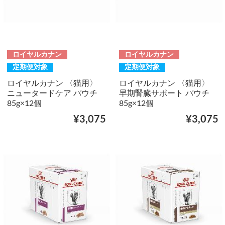
ロイヤルカナン
ロイヤルカナン
定期便対象
定期便対象
ロイヤルカナン 〈猫用〉
ロイヤルカナン 〈猫用〉
ニュータードケア パウチ
早期腎臓サポート パウチ
85g×12個
85g×12個
¥3,075
¥3,075