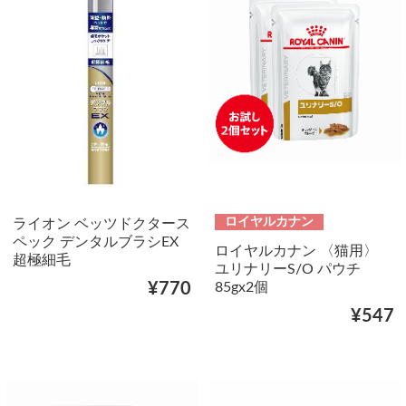
ロイヤルカナン
ライオン ベッツドクタース
ペック デンタルブラシEX
ロイヤルカナン 〈猫用〉
超極細毛
ユリナリーS/O パウチ
85gx2個
¥770
¥547