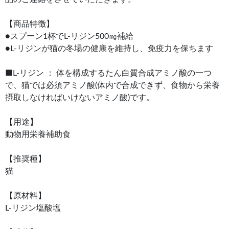
【商品特徴】
●スプーン1杯でL-リジン500㎎補給
●L-リジンが猫の冬場の健康を維持し、免疫力を保ちます
■L-リジン ： 体を構成するたん白質合成アミノ酸の一つ
で、猫では必須アミノ酸(体内で合成できず、食物から栄養
摂取しなければいけないアミノ酸)です。
【用途】
動物用栄養補助食
【推奨種】
猫
【原材料】
L-リジン塩酸塩