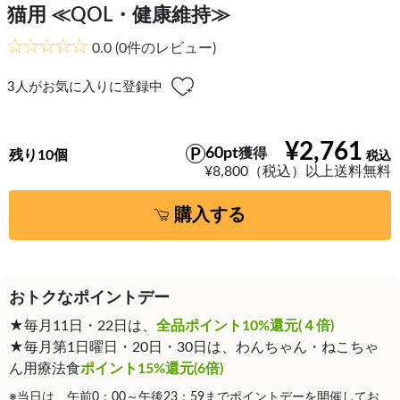
猫用 ≪QOL・健康維持≫
0.0
(0件のレビュー)
3
人がお気に入りに登録中
¥2,761
60pt
獲得
残り10個
¥8,800（税込）以上送料無料
購入する
おトクなポイントデー
★毎月11日・22日は、
全品ポイント10%還元(４倍)
★毎月第1日曜日・20日・30日は、わんちゃん・ねこちゃ
ん用療法食
ポイント15%還元(6倍)
※当日は、午前0：00～午後23：59までポイントデーを開催してお