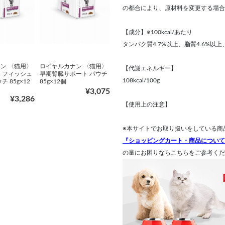
の都合により、原材料を変更する場合
【成分】※100kcal/あたり
タンパク質4.7%以上、脂質4.6%以上
ン 〈猫用〉
ロイヤルカナン 〈猫用〉
【代謝エネルギー】
 フィッシュ
早期腎臓サポート パウチ
108kcal/100g
 85g×12
85g×12個
¥3,075
¥3,286
【使用上の注意】
※本サイトでお取り扱いをしている商
『ショッピングカート・商品について
の量にお困りならこちらをご参考くだ