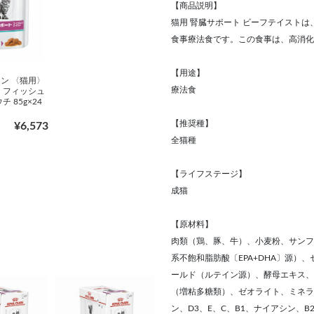
【商品説明】
猫用 腎臓サポート ビーフテイスト
食事療法食です。この食事は、高消化
【用途】
ン 〈猫用〉
療法食
 フィッシュ
 85g×24
【推奨種】
¥6,573
全猫種
【ライフステージ】
成猫
【原材料】
肉類（鶏、豚、牛）、小麦粉、サンフ
系不飽和脂肪酸〔EPA+DHA〕源
ールド（ルテイン源）、酵母エキス、
（増粘多糖類）、ゼオライト、ミネラル（
ン、D3、E、C、B1、ナイアシン、