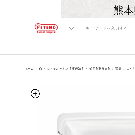
ホーム
猫
ロイヤルカナン 食事療法食
猫用食事療法食
腎臓
ロイヤ