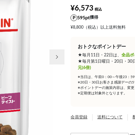
¥6,573
595pt
獲得
¥8,800（税込）以上送料無料
おトクなポイントデー
次の画像
★毎月11日・22日は、
全品ポ
★毎月第1日曜日・20日・3
元(6倍)
※当日は、午前0：00～午後23：
※20日・30日お客さま感謝デーの
※ポイントデーの施策内容は、変更
※定期便は対象外となります。
会員登録
送料について