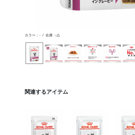
カラー：-
/
在庫
-:△
関連するアイテム