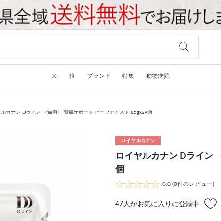
犬
猫
ブランド
特集
動物病院
ルカナン Dライン 〈猫用〉 腎臓サポート ビーフテイスト 85gx24個
ロイヤルカナン
ロイヤルカナン Dライン 〈
個
0.0
(0件のレビュー)
47
人がお気に入りに登録中