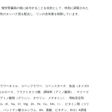
は、慢性腎臓病の猫に給与することを目的として、特別に調製された
性のタンパク質を配合し、リンの含有量を制限しています。
ラワーオイル、コーンフラワー、コーンスターチ、魚油（オメガ3
）、セルロース、フラクトオリゴ糖、調味料（アミノ酸類）、マリーゴ
アミノ酸類（グリシン、タウリン、メチオニン）、増粘安定剤
K、Na、Cl、Mg、Zn、Fe、Cu、Mn、I ）、ビタミン類（コリ
B2、パントテン酸カルシウム、B6、葉酸、ビオチン、B12）※調達