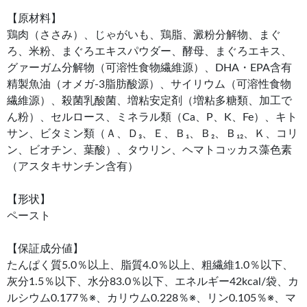
【原材料】
鶏肉（ささみ）、じゃがいも、鶏脂、澱粉分解物、まぐ
ろ、米粉、まぐろエキスパウダー、酵母、まぐろエキス、
グァーガム分解物（可溶性食物繊維源）、DHA・EPA含有
精製魚油（オメガ-3脂肪酸源）、サイリウム（可溶性食物
繊維源）、殺菌乳酸菌、増粘安定剤（増粘多糖類、加工で
ん粉）、セルロース、ミネラル類（Ca、P、K、Fe）、キト
サン、ビタミン類（Ａ、Ｄ₃、Ｅ、Ｂ₁、Ｂ₂、Ｂ₁₂、Ｋ、コリ
ン、ビオチン、葉酸）、タウリン、ヘマトコッカス藻色素
（アスタキサンチン含有）
【形状】
ペースト
【保証成分値】
たんぱく質5.0％以上、脂質4.0％以上、粗繊維1.0％以下、
灰分1.5％以下、水分83.0％以下、エネルギー42kcal/袋、カ
ルシウム0.177％※、カリウム0.228％※、リン0.105％※、マ