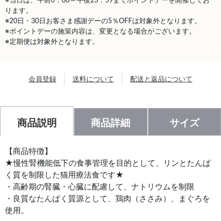
※当日は、午前0：00～午後23：59までポイントデーを開催してお
ります。
※20日・30日お客さま感謝デーの5％OFFは対象外となります。
※ポイントデーの施策内容は、変更となる場合がございます。
※定期便は対象外となります。
会員登録
送料について
配送と返品について
商品説明
商品詳細
サイズ
【商品特徴】
★慢性腎機能低下の食事管理を目的として、リンとたんぱ
く質を制限した猫用療法食です★
・高齢期の腎臓・心臓に配慮して、ナトリウムを制限
・良質なたんぱく質源として、鶏肉（ささみ）、まぐろを
使用。