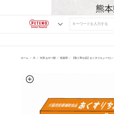
ホーム
犬
犬用 おやつ類
投薬用
【取り寄せ品】おくすりちょーだい 10