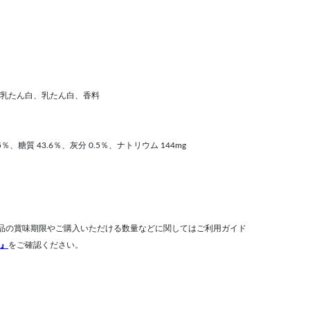
乳たん白、乳たん白、香料
.5％、糖質 43.6％、灰分 0.5％、ナトリウム 144mg
品の賞味期限やご購入いただける数量などに関してはご利用ガイド
』
をご確認ください。