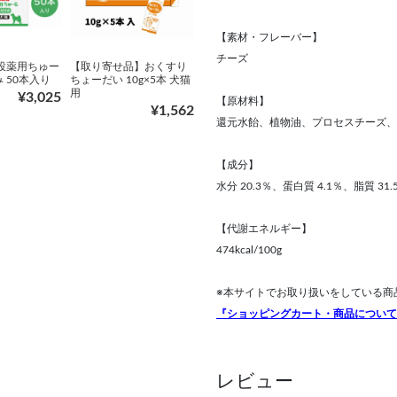
【素材・フレーバー】
チーズ
 投薬用ちゅー
【取り寄せ品】おくすり
 50本入り
ちょーだい 10g×5本 犬猫
用
¥3,025
【原材料】
¥1,562
還元水飴、植物油、プロセスチーズ、
【成分】
水分 20.3％、蛋白質 4.1％、脂質 31
【代謝エネルギー】
474kcal/100g
※本サイトでお取り扱いをしている商
『ショッピングカート・商品について
レビュー