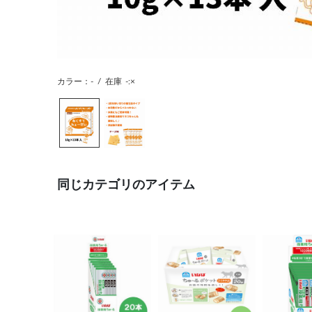
カラー：-
/
在庫
-:×
同じカテゴリのアイテム