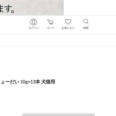
ログイン
カート
お気に入り
検索
だい 10g×13本 犬猫用