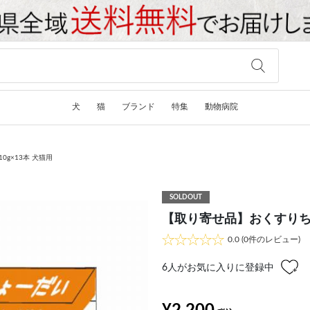
犬
猫
ブランド
特集
動物病院
g×13本 犬猫用
SOLDOUT
【取り寄せ品】おくすりちょー
0.0
(0件のレビュー)
6
人がお気に入りに登録中