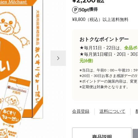
¥2,200
50pt
獲得
¥8,800（税込）以上送料無料
おトクなポイントデー
★毎月11日・22日は、
全品ポ
次の画像
★毎月第1日曜日・20日・3
元(6倍)
※当日は、午前0：00～午後23：
※20日・30日お客さま感謝デーの
※ポイントデーの施策内容は、変更
※定期便は対象外となります。
会員登録
送料について
商品説明