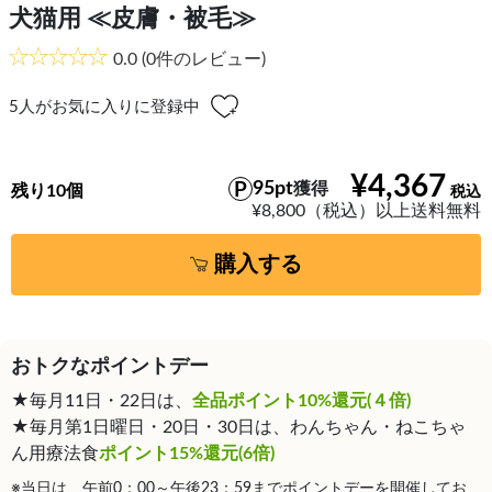
犬猫用 ≪皮膚・被毛≫
0.0
(0件のレビュー)
5
人がお気に入りに登録中
¥4,367
95pt
獲得
残り10個
¥8,800（税込）以上送料無料
購入する
おトクなポイントデー
★毎月11日・22日は、
全品ポイント10%還元(４倍)
★毎月第1日曜日・20日・30日は、わんちゃん・ねこちゃ
ん用療法食
ポイント15%還元(6倍)
※当日は、午前0：00～午後23：59までポイントデーを開催してお