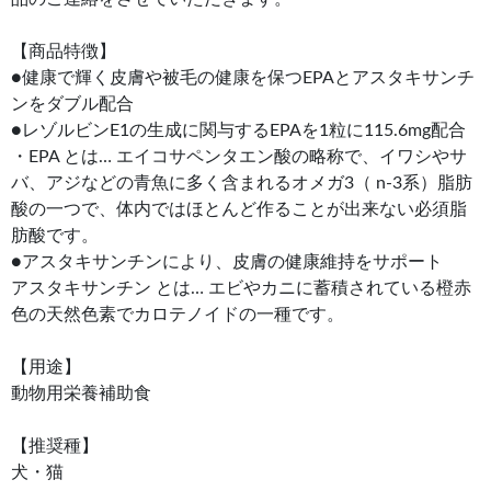
【商品特徴】
●健康で輝く皮膚や被毛の健康を保つEPAとアスタキサンチ
ンをダブル配合
●レゾルビンE1の生成に関与するEPAを1粒に115.6mg配合
・EPA とは… エイコサペンタエン酸の略称で、イワシやサ
バ、アジなどの青魚に多く含まれるオメガ3（ n-3系）脂肪
酸の一つで、体内ではほとんど作ることが出来ない必須脂
肪酸です。
●アスタキサンチンにより、皮膚の健康維持をサポート
アスタキサンチン とは… エビやカニに蓄積されている橙赤
色の天然色素でカロテノイドの一種です。
【用途】
動物用栄養補助食
【推奨種】
犬・猫