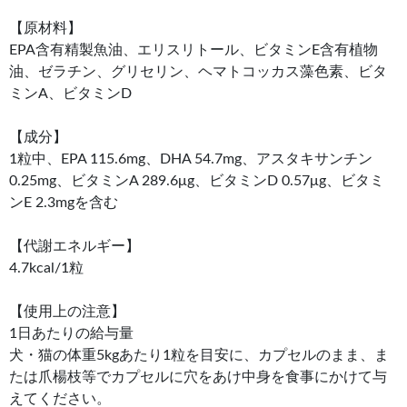
【原材料】
EPA含有精製魚油、エリスリトール、ビタミンE含有植物
油、ゼラチン、グリセリン、ヘマトコッカス藻色素、ビタ
ミンA、ビタミンD
【成分】
1粒中、EPA 115.6mg、DHA 54.7mg、アスタキサンチン
0.25mg、ビタミンA 289.6μg、ビタミンD 0.57μg、ビタミ
ンE 2.3mgを含む
【代謝エネルギー】
4.7kcal/1粒
【使用上の注意】
1日あたりの給与量
犬・猫の体重5kgあたり1粒を目安に、カプセルのまま、ま
たは爪楊枝等でカプセルに穴をあけ中身を食事にかけて与
えてください。