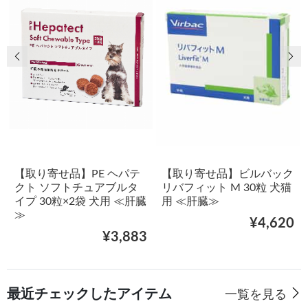
前の画像
次
【取り寄せ品】PE ヘパテ
【取り寄せ品】ビルバック
クト ソフトチュアブルタ
リバフィット M 30粒 犬猫
イプ 30粒×2袋 犬用 ≪肝臓
用 ≪肝臓≫
≫
¥4,620
¥3,883
最近チェックしたアイテム
一覧を見る