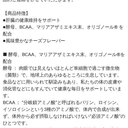
【商品特徴】
●肝臓の健康維持をサポート
●酵母、BCAA、マリアアザミエキス末、オリゴノール® を
配合
●風味豊かなチーズフレーバー
■ 酵母、BCAA、マリアアザミエキス末、オリゴノール®を
配合
酵母 ： 肉眼では見えないほとんど単細胞で過ごす微生物
（菌類）で、地球上のあらゆるところに生息しています。
食品などに用いられて馴染みもあり、私たちの体の皮膚や
消化管などにもすんでいて健康な毎日をサポートしていま
す。
BCAA ： “分岐鎖アミノ酸”と呼ばれるバリン、ロイシン、
イソロイシンという3種のアミノ酸で、体内で合成が出来
ず、体外から必ず摂取しなければいけない“必須アミノ酸”の
ひとつです。