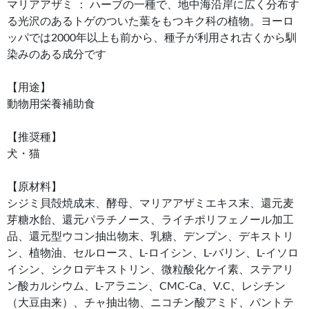
マリアアザミ ： ハーブの一種で、地中海沿岸に広く分布す
る光沢のあるトゲのついた葉をもつキク科の植物。ヨーロ
ッパでは2000年以上も前から、種子が利用され古くから馴
染みのある成分です
【用途】
動物用栄養補助食
【推奨種】
犬・猫
【原材料】
シジミ貝殻焼成末、酵母、マリアアザミエキス末、還元麦
芽糖水飴、還元パラチノース、ライチポリフェノール加工
品、還元型ウコン抽出物末、乳糖、デンプン、デキストリ
ン、植物油、セルロース、L-ロイシン、L-バリン、L-イソロ
イシン、シクロデキストリン、微粒酸化ケイ素、ステアリ
ン酸カルシウム、L-アラニン、CMC-Ca、V.C、レシチン
（大豆由来）、チャ抽出物、ニコチン酸アミド、パントテ