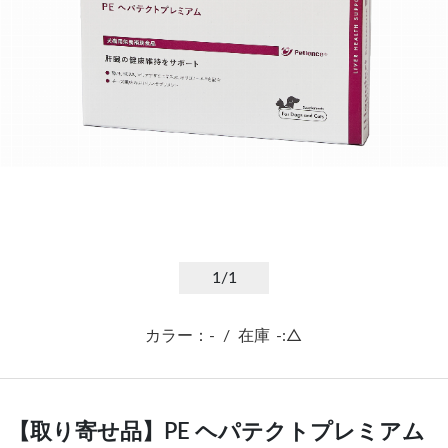
1
/1
カラー：-
/
在庫
-:△
【取り寄せ品】PE ヘパテクトプレミアム