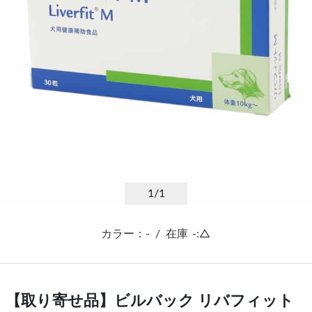
1
/1
カラー：-
/
在庫
-:△
【取り寄せ品】ビルバック リバフィット