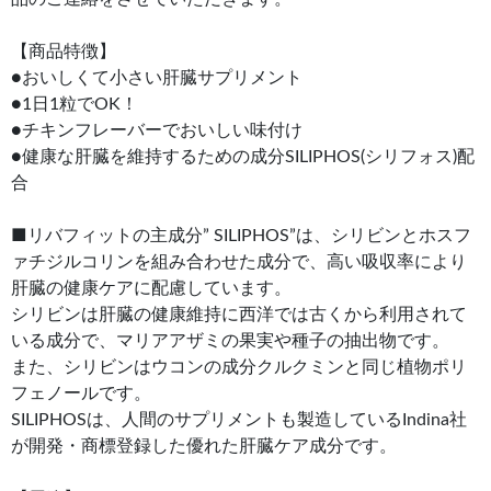
【商品特徴】
●おいしくて小さい肝臓サプリメント
●1日1粒でOK！
●チキンフレーバーでおいしい味付け
●健康な肝臓を維持するための成分SILIPHOS(シリフォス)配
合
■リバフィットの主成分” SILIPHOS”は、シリビンとホスフ
ァチジルコリンを組み合わせた成分で、高い吸収率により
肝臓の健康ケアに配慮しています。
シリビンは肝臓の健康維持に西洋では古くから利用されて
いる成分で、マリアアザミの果実や種子の抽出物です。
また、シリビンはウコンの成分クルクミンと同じ植物ポリ
フェノールです。
SILIPHOSは、人間のサプリメントも製造しているIndina社
が開発・商標登録した優れた肝臓ケア成分です。