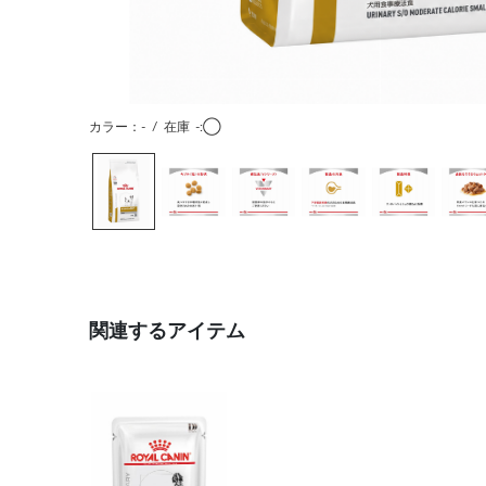
カラー：-
/
在庫
-:◯
関連するアイテム