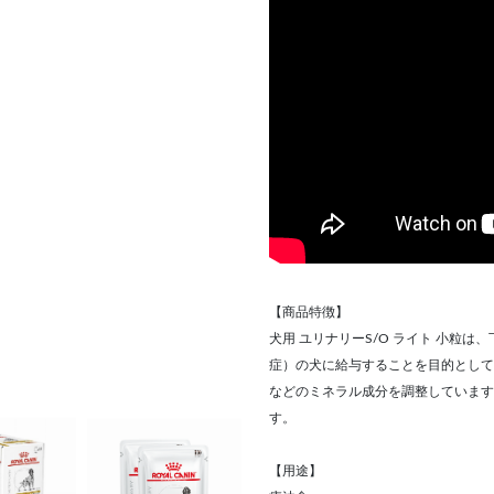
【商品特徴】
犬用 ユリナリーS/O ライト 小粒
症）の犬に給与することを目的として
などのミネラル成分を調整しています
す。
【用途】