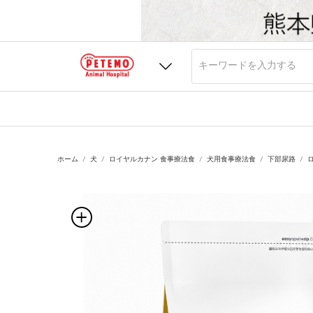
ホーム
犬
ロイヤルカナン 食事療法食
犬用食事療法食
下部尿路