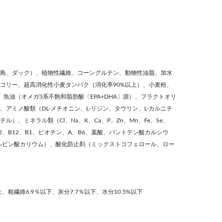
鳥、ダック）、植物性繊維、コーングルテン、動物性油脂、加水
コリー、超高消化性小麦タンパク（消化率90%以上）、小麦粉、
魚油（オメガ3系不飽和脂肪酸〔EPA+DHA〕源）、フラクトオリ
アミノ酸類（DL-メチオニン、L-リジン、タウリン、L-カルニチ
）、ミネラル類（Cl、Na、K、Ca、P、Zn、Mn、Fe、Se、
2、B12、B1、ビオチン、A、B6、葉酸、パントテン酸カルシウ
ルビン酸カリウム）、酸化防止剤（ミックストコフェロール、ロー
上、粗繊維6.9％以下、灰分7.7％以下、水分10.5%以下