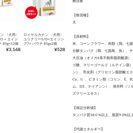
療法食
【推奨種】
犬
ン 〈犬用〉
ロイヤルカナン 〈犬用〉
【原材料】
O + エイジ
ユリナリーS/O+エイジン
 85g×12個
グ7+ パウチ 85gx2個
米、コーンフラワー、肉類（鶏、七面
¥3,168
¥528
分解タンパク（鶏、七面鳥、魚）、チ
大豆油（オメガ6系不飽和脂肪酸源）、
ゴ糖、マリーゴールド（ルテイン源）、
ン）、乳化剤（グリセリン脂肪酸エステル
Cu、I）、ビタミン類（コリン、E、B
ム、D3、ナイアシン）、保存料（ソ
ズマリーエキス）
【保証分析値】
タンパク質18.0 %以上、脂質9.0%以
【代謝エネルギー】