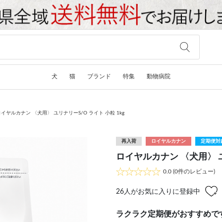
犬
猫
ブランド
特集
動物病院
ロイヤルカナン 〈犬用〉 ユリナリーS/O ライト 小粒 1kg
再入荷
ロイヤルカナン
定期便対
ロイヤルカナン 〈犬用〉 ユ
0.0
(0件のレビュー)
26
人がお気に入りに登録中
ラクラク定期便がおすすめで