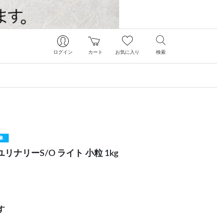
ログイン
カート
お気に入り
検索
象
リナリーS/O ライト 小粒 1kg
す