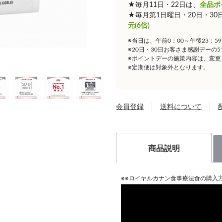
★毎月11日・22日は、
全品ポ
★毎月第1日曜日・20日・3
元(6倍)
※当日は、午前0：00～午後23：
※20日・30日お客さま感謝デーの
※ポイントデーの施策内容は、変更
※定期便は対象外となります。
会員登録
送料について
商品説明
※※ロイヤルカナン食事療法食の購入