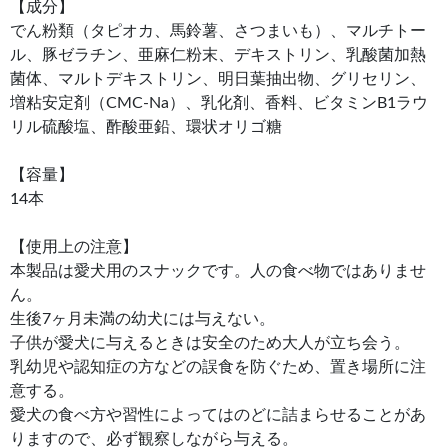
【成分】
でん粉類（タピオカ、馬鈴薯、さつまいも）、マルチトー
ル、豚ゼラチン、亜麻仁粉末、デキストリン、乳酸菌加熱
菌体、マルトデキストリン、明日葉抽出物、グリセリン、
増粘安定剤（CMC-Na）、乳化剤、香料、ビタミンB1ラウ
リル硫酸塩、酢酸亜鉛、環状オリゴ糖
【容量】
14本
【使用上の注意】
本製品は愛犬用のスナックです。人の食べ物ではありませ
ん。
生後7ヶ月未満の幼犬には与えない。
子供が愛犬に与えるときは安全のため大人が立ち会う。
乳幼児や認知症の方などの誤食を防ぐため、置き場所に注
意する。
愛犬の食べ方や習性によってはのどに詰まらせることがあ
りますので、必ず観察しながら与える。