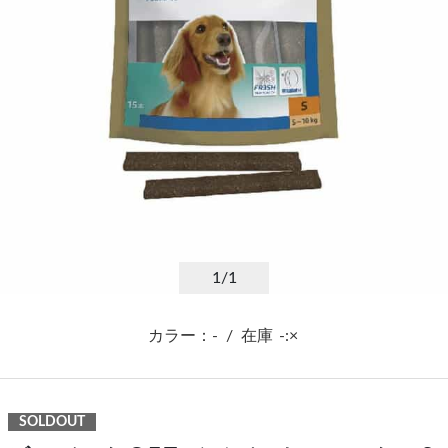
1
/1
カラー：-
/
在庫
-:×
SOLDOUT