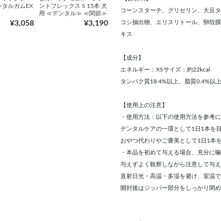
ンタルガムEX
ントフレックス S 15本 犬
コーンスターチ、グリセリン、大豆タ
用 ≪デンタル≫ ≪関節≫
コシ抽出物、エリスリトール、卵殻膜
¥3,058
¥3,190
キス
【成分】
エネルギー：XSサイズ：約22kcal
タンパク質18.4%以上、脂質0.4%以上
【使用上の注意】
・使用方法：以下の使用方法を参考に
デンタルケアの一環として1日1本を
おやつ代わりやご褒美として1日1本
・本品を初めて与える場合、充分に噛
与えずよく観察しながら注意して与え
直射日光・高温・多湿を避け、室温で
開封後はジッパー部分をしっかり閉め