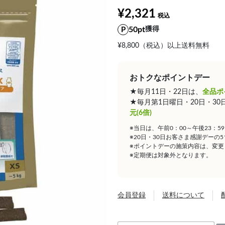
¥2,321
50pt
獲得
¥8,800（税込）以上送料無料
おトクなポイントデー
★毎月11日・22日は、
全品ポ
★毎月第1日曜日・20日・3
元(6倍)
※当日は、午前0：00～午後23：
※20日・30日お客さま感謝デーの
※ポイントデーの施策内容は、変更
※定期便は対象外となります。
会員登録
送料について