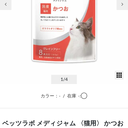
前の画像
次
サ
1
/4
カラー：-
/
在庫
-:◯
ベッツラボ メディジャム 〈猫用〉 かつお