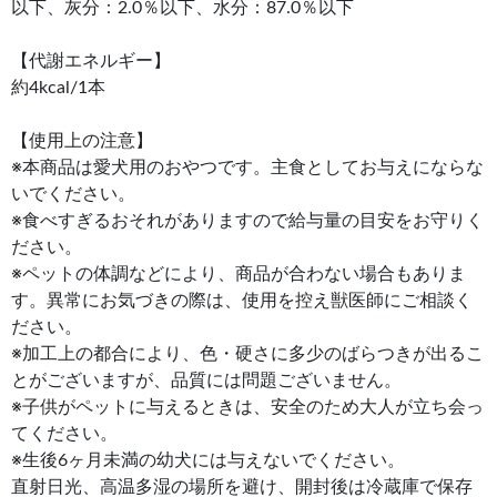
以下、灰分：2.0％以下、水分：87.0％以下
【代謝エネルギー】
約4kcal/1本
【使用上の注意】
※本商品は愛犬用のおやつです。主食としてお与えにならな
いでください。
※食べすぎるおそれがありますので給与量の目安をお守りく
ださい。
※ペットの体調などにより、商品が合わない場合もありま
す。異常にお気づきの際は、使用を控え獣医師にご相談く
ださい。
※加工上の都合により、色・硬さに多少のばらつきが出るこ
とがございますが、品質には問題ございません。
※子供がペットに与えるときは、安全のため大人が立ち会っ
てください。
※生後6ヶ月未満の幼犬には与えないでください。
直射日光、高温多湿の場所を避け、開封後は冷蔵庫で保存