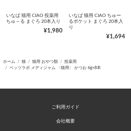
いなば 猫用 CIAO 投薬用
いなば 猫用 CIAO ちゅー
ちゅ～る まぐろ 20本入り
るポケット まぐろ 20本入
り
¥1,980
¥1,694
ホーム
猫
猫用 おやつ類
投薬用
ベッツラボ メディジャム 〈猫用〉 かつお 6g×8本
ご利用ガイド
会社概要