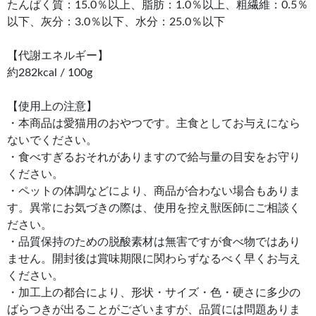
たんぱく質：15.0％以上、脂肪：1.0％以上、粗繊維：0.5％
以下、灰分：3.0％以下、水分：25.0％以下
【代謝エネルギー】
約282kcal / 100g
【使用上の注意】
・本商品は愛猫用のおやつです。主食としてお与えになら
ないでください。
・食べすぎるおそれがありますので給与量の目安をお守り
ください。
・ペットの体調などにより、商品が合わない場合もありま
す。異常にお気づきの際は、使用を控え獣医師にご相談く
ださい。
・品質保持のための脱酸素材は無害ですが食べ物ではあり
ません。開封後は賞味期限に関わらずなるべく早くお与え
ください。
・加工上の都合により、形状・サイズ・色・硬さに多少の
ばらつきが出ることがございますが、品質には問題ありま