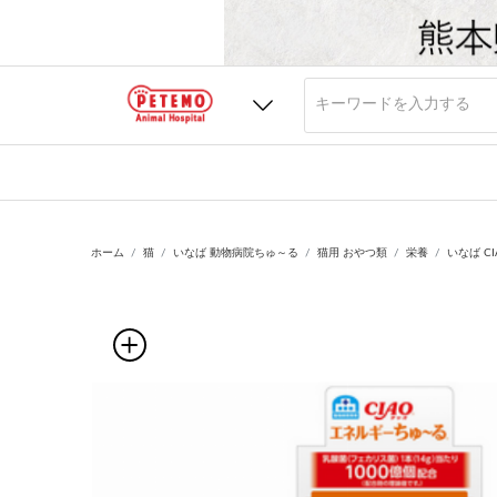
ホーム
猫
いなば 動物病院ちゅ～る
猫用 おやつ類
栄養
いなば C