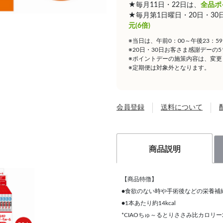
★毎月11日・22日は、
全品ポ
★毎月第1日曜日・20日・3
元(6倍)
※当日は、午前0：00～午後23：
※20日・30日お客さま感謝デーの
※ポイントデーの施策内容は、変更
※定期便は対象外となります。
会員登録
送料について
商品説明
【商品特徴】
●食欲のない時や手術後などの栄養補
●1本あたり約14kcal
*CIAOちゅ～るとりささみ比カロリー