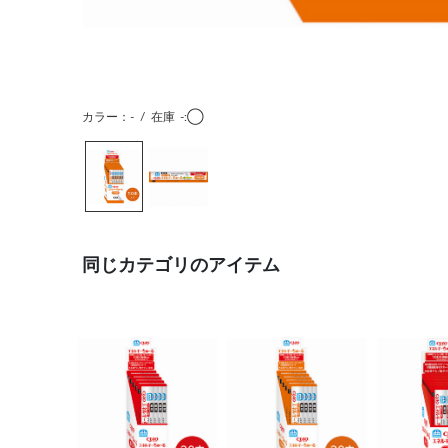
カラー：-
/
在庫
-:◯
同じカテゴリのアイテム