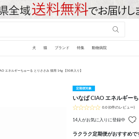
犬
猫
ブランド
特集
動物病院
IAO エネルギーちゅーる とりささみ 猫用 14g 【50本入り】
定期便対象
いなば CIAO エネルギーち
0.0
(0件のレビュー)
14
人がお気に入りに登録中
ラクラク定期便がおすすめで