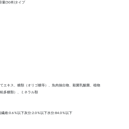
量(50本)タイプ
てエキス、糖類（オリゴ糖等）、魚肉抽出物、殺菌乳酸菌、植物
粘多糖類）、ミネラル類
繊維:0.6％以下灰分:2.0％以下水分:84.0％以下