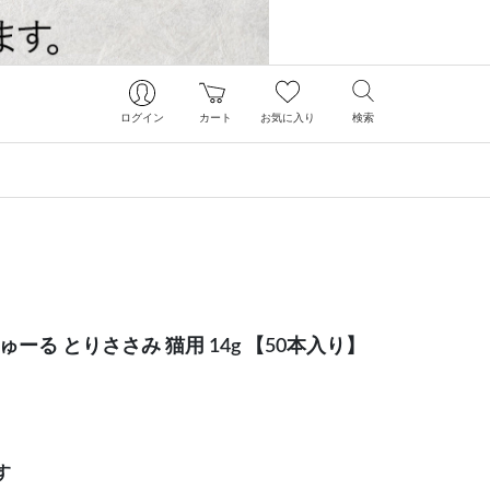
ログイン
カート
お気に入り
検索
ゅーる とりささみ 猫用 14g 【50本入り】
す