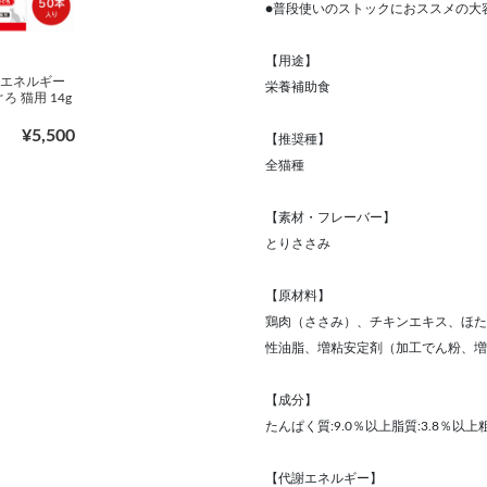
●普段使いのストックにおススメの大容
【用途】
O エネルギー
栄養補助食
ろ 猫用 14g
】
¥5,500
【推奨種】
全猫種
【素材・フレーバー】
とりささみ
【原材料】
鶏肉（ささみ）、チキンエキス、ほた
性油脂、増粘安定剤（加工でん粉、増
【成分】
たんぱく質:9.0％以上脂質:3.8％以上粗
【代謝エネルギー】