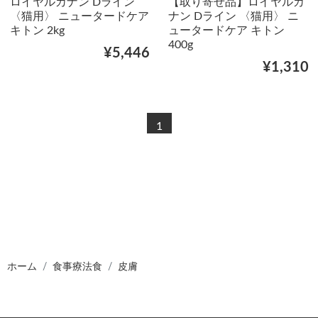
ロイヤルカナン Dライン
【取り寄せ品】ロイヤルカ
〈猫用〉 ニュータードケア
ナン Dライン 〈猫用〉 ニ
キトン 2kg
ュータードケア キトン
400g
¥5,446
¥1,310
1
ホーム
食事療法食
皮膚