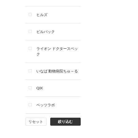
デンタルケア用品
ヒルズ
サプリメント
ビルバック
シャンプー・スキンケア用品
ライオン ドクタースペッ
ク
看護・介護用品
いなば 動物病院ちゅ～る
QIX
ベッツラボ
リセット
絞り込む