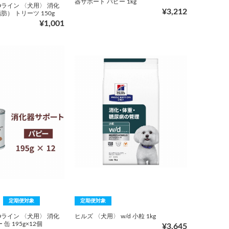
器サポート パピー 1kg
Dライン 〈犬用〉 消化
¥3,212
） トリーツ 150g
¥1,001
定期便対象
定期便対象
Dライン 〈犬用〉 消化
ヒルズ 〈犬用〉 w/d 小粒 1kg
缶 195g×12個
¥3,645