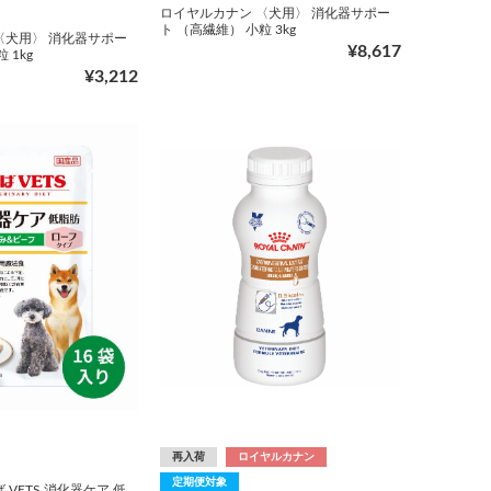
ロイヤルカナン 〈犬用〉 消化器サポー
ト （高繊維） 小粒 3kg
〈犬用〉 消化器サポー
¥8,617
 1kg
¥3,212
再入荷
ロイヤルカナン
定期便対象
 VETS 消化器ケア 低