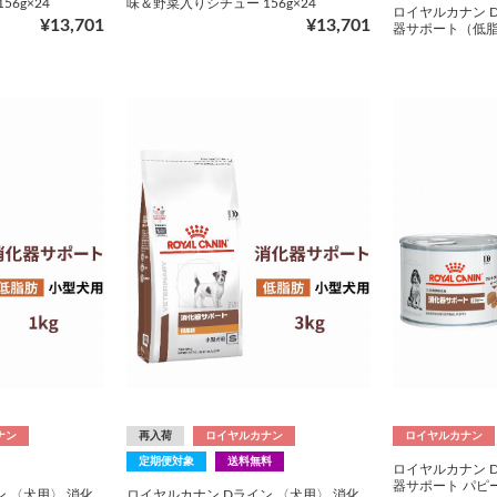
6g×24
味＆野菜入りシチュー 156g×24
ロイヤルカナン 
¥13,701
¥13,701
器サポート（低脂肪
ナン
再入荷
ロイヤルカナン
ロイヤルカナン
定期便対象
送料無料
ロイヤルカナン 
器サポート パピー 
 〈犬用〉 消化
ロイヤルカナン Dライン 〈犬用〉 消化