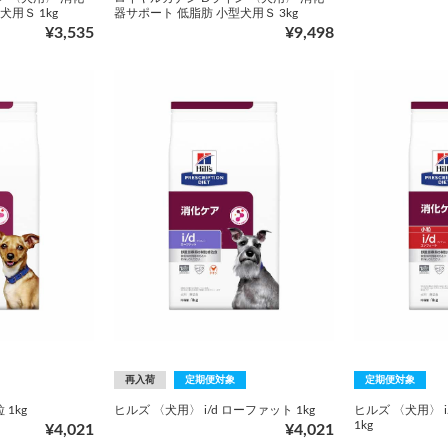
用Ｓ 1kg
器サポート 低脂肪 小型犬用Ｓ 3kg
¥3,535
¥9,498
再入荷
定期便対象
定期便対象
 1kg
ヒルズ 〈犬用〉 i/d ローファット 1kg
ヒルズ 〈犬用〉 
1kg
¥4,021
¥4,021