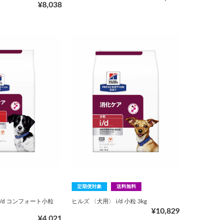
¥8,038
定期便対象
送料無料
i/d コンフォート小粒
ヒルズ 〈犬用〉 i/d 小粒 3kg
¥10,829
¥4,021