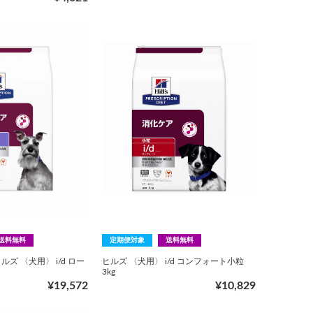
送料無料
定期便対象
送料無料
ズ 〈犬用〉 i/d ロー
ヒルズ 〈犬用〉 i/d コンフォート小粒
3kg
¥19,572
¥10,829