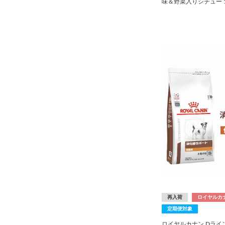
味＆野菜入りシチュー 15
再入荷
ロイヤルカ
定期便対象
ロイヤルカナン Dライン