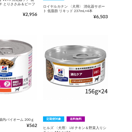
ウチ とりささみ＆ビーフ
ロイヤルカナン 〈犬用〉 消化器サポー
ト 低脂肪 リキッド 237mL×4本
¥2,956
¥6,503
定期便対象
送料無料
腸内バイオーム 200ｇ
¥562
ヒルズ 〈犬用〉 i/d チキン＆野菜入りシ