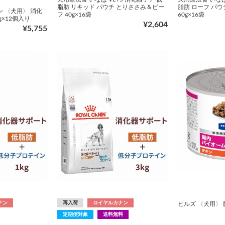
脂肪 リキッド パウチ とりささみ＆ビー
脂肪 ローフ パ
 〈犬用〉 消化
フ 40g×16袋
60g×16袋
g×12個入り
¥2,604
¥5,755
ナン
再入荷
ロイヤルカナン
ヒルズ 〈犬用〉 
定期便対象
送料無料