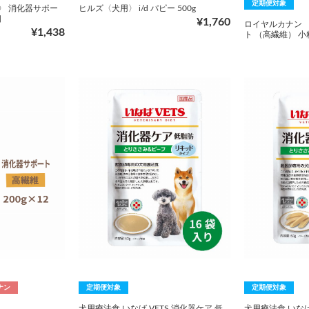
定期便対象
〉 消化器サポー
ヒルズ〈犬用〉 i/d パピー 500g
個
¥1,760
ロイヤルカナン 
¥1,438
ト （高繊維） 小粒
ナン
定期便対象
定期便対象
犬用療法食 いなば VETS 消化器ケア 低
犬用療法食 いなば