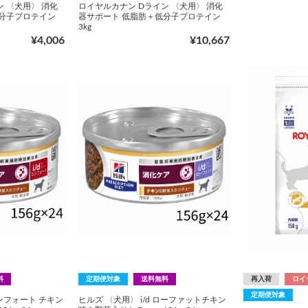
 〈犬用〉 消化
ロイヤルカナン Dライン 〈犬用〉 消化
低分子プロテイン
器サポート 低脂肪＋低分子プロテイン
3kg
¥4,006
¥10,667
料
定期便対象
送料無料
再入荷
ロイ
定期便対象
コンフォート チキン
ヒルズ 〈犬用〉 i/d ローファットチキン