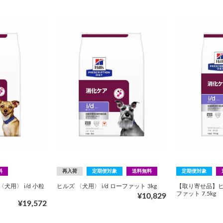
料
再入荷
定期便対象
送料無料
定期便対象
犬用〉 i/d 小粒
ヒルズ 〈犬用〉 i/d ローファット 3kg
【取り寄せ品】ヒル
ファット 7.5kg
¥10,829
¥19,572