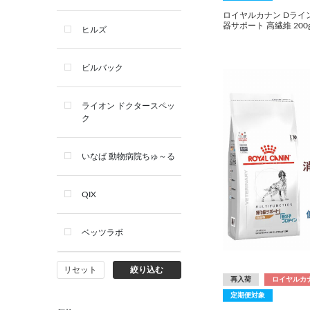
ロイヤルカナン Dライン
器サポート 高繊維 200
ヒルズ
ビルバック
ライオン ドクタースペッ
ク
いなば 動物病院ちゅ～る
QIX
ベッツラボ
リセット
絞り込む
再入荷
ロイヤルカ
定期便対象