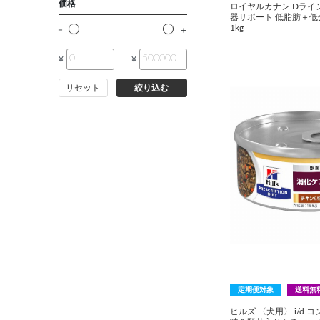
価格
ロイヤルカナン Dライン
器サポート 低脂肪＋
1kg
¥
¥
リセット
絞り込む
定期便対象
送料無
ヒルズ 〈犬用〉 i/d 