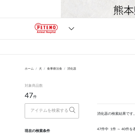
ホーム
犬
食事療法食
消化器
対象商品数
47
件
消化器の検索結果です
47件中
1件 ～ 40件を
現在の検索条件