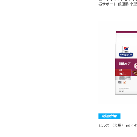
器サポート 低脂肪 小型犬
定期便対象
ヒルズ 〈犬用〉 i/d 小粒