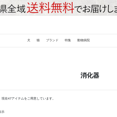
犬
猫
ブランド
特集
動物病院
消化器
。現在47アイテムをご用意しています。
表示