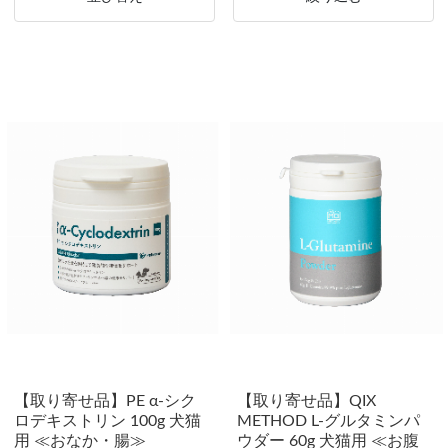
【取り寄せ品】PE α-シク
【取り寄せ品】QIX
ロデキストリン 100g 犬猫
METHOD L-グルタミンパ
用 ≪おなか・腸≫
ウダー 60g 犬猫用 ≪お腹