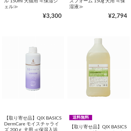
ル 150ml 犬猫用 ≪保湿ジ
ズフォーム 150g 犬用 ≪保
ェル≫
湿液≫
¥3,300
¥2,794
送料無料
【取り寄せ品】QIX BASICS
DermCare モイスチャライ
【取り寄せ品】QIX BASICS
ズ 200ｇ 犬用 ≪保湿入浴