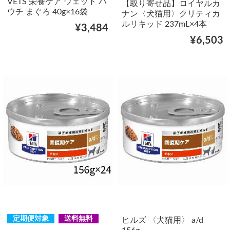
VETS 栄養ケア ウェット パ
【取り寄せ品】ロイヤルカ
ウチ まぐろ 40g×16袋
ナン〈犬猫用〉クリティカ
ルリキッド 237mL×4本
¥3,484
¥6,503
定期便対象
送料無料
ヒルズ 〈犬猫用〉 a/d