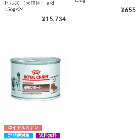
156g
ヒルズ 〈犬猫用〉 a/d
156g×24
¥655
¥15,734
ロイヤルカナン
定期便対象
送料無料