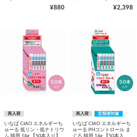
¥880
¥2,398
再入荷
再入荷
定期便対象
いなば CIAO エネルギーち
いなば CIAO エネルギーち
ゅーる 低リン・低ナトリウ
ゅーる PHコントロール ま
ム 猫用 14g 【50本入り】
ぐろ 猫用 14g 【50本入