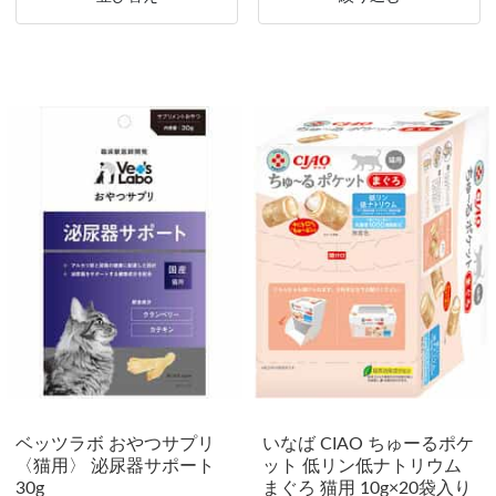
ベッツラボ おやつサプリ
いなば CIAO ちゅーるポケ
〈猫用〉 泌尿器サポート
ット 低リン低ナトリウム
30g
まぐろ 猫用 10g×20袋入り