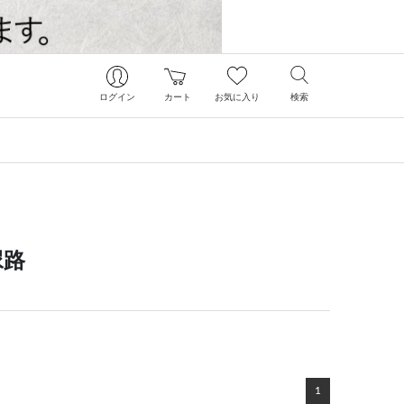
ログイン
カート
お気に入り
検索
尿路
1