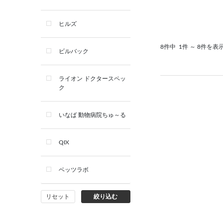
デンタルケア用品
ヒルズ
サプリメント
8件中
1件 ～ 8件を表
ビルバック
シャンプー・スキンケア用品
ライオン ドクタースペッ
ク
看護・介護用品
いなば 動物病院ちゅ～る
QIX
ベッツラボ
リセット
絞り込む