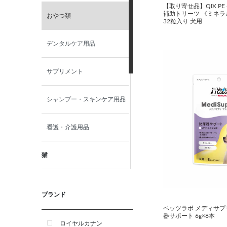
【取り寄せ品】QIX PE
補助トリーツ 《ミネ
おやつ類
32粒入り 犬用
デンタルケア用品
サプリメント
シャンプー・スキンケア用品
看護・介護用品
猫
食事療法食
ブランド
ベッツラボ メディサプ
おやつ類
器サポート 6g×8本
ロイヤルカナン