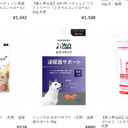
 ペティッツ 投薬
【取り寄せ品】QIX PE ペティッツ ソフ
50g 犬・猫用
ラルコントロール》
トトリーツ 《ミネラルコントロール》
85g 犬用
¥1,342
¥1,188
リ 〈犬用〉 泌尿
ベッツラボ おやつサプリ 〈犬用〉 泌尿
【取り寄せ品】QI
器サポート 80g
ゴールド 《ミネラ
犬用
¥528
¥880