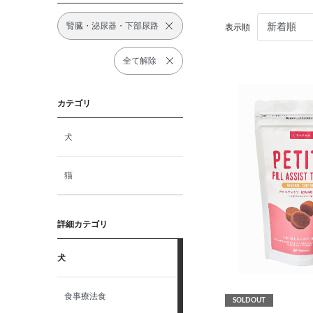
腎臓・泌尿器・下部尿路
表示順
全て解除
カテゴリ
犬
猫
詳細カテゴリ
犬
食事療法食
SOLDOUT