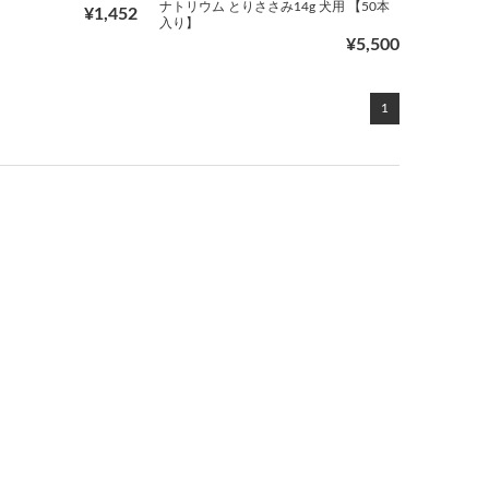
ナトリウム とりささみ14g 犬用 【50本
¥1,452
入り】
¥5,500
1