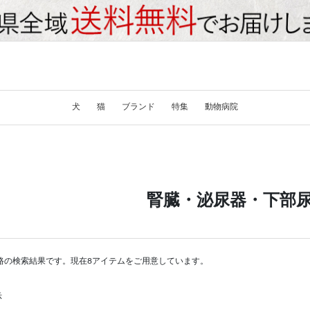
犬
猫
ブランド
特集
動物病院
腎臓・泌尿器・下部
路の検索結果です。現在8アイテムをご用意しています。
示