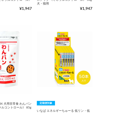
犬・猫用
¥1,947
¥1,947
定期便対象
X 犬用非常食 わんパン
ルコントロール》 85g
いなば エネルギーちゅーる 低リン・低