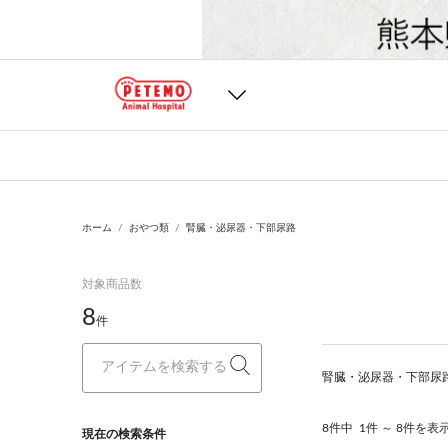
ホーム
おやつ類
腎臓・泌尿器・下部尿路
対象商品数
8
件
腎臓・泌尿器・下部尿
8件中
1件 ～ 8件を表
現在の検索条件