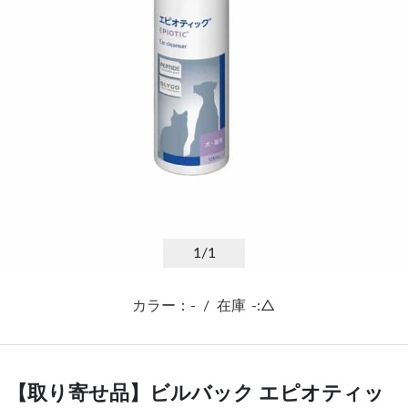
1
/1
カラー：-
/
在庫
-:△
【取り寄せ品】ビルバック エピオティッ