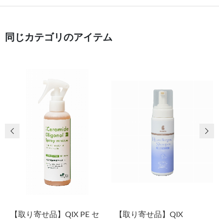
同じカテゴリのアイテム
前の画像
次
【取り寄せ品】QIX PE セ
【取り寄せ品】QIX