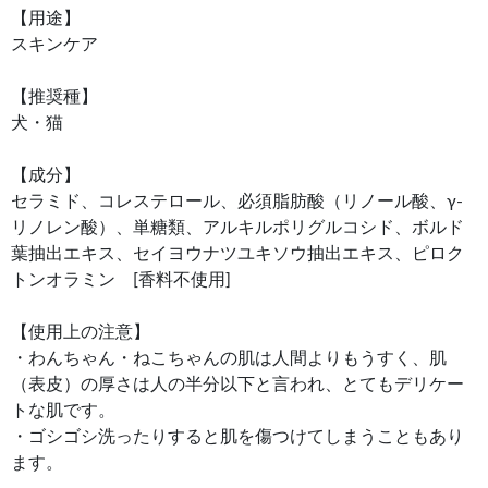
【用途】
スキンケア
【推奨種】
犬・猫
【成分】
セラミド、コレステロール、必須脂肪酸（リノール酸、γ‐
リノレン酸）、単糖類、アルキルポリグルコシド、ボルド
葉抽出エキス、セイヨウナツユキソウ抽出エキス、ピロク
トンオラミン [香料不使用]
【使用上の注意】
・わんちゃん・ねこちゃんの肌は人間よりもうすく、肌
（表皮）の厚さは人の半分以下と言われ、とてもデリケー
トな肌です。
・ゴシゴシ洗ったりすると肌を傷つけてしまうこともあり
ます。