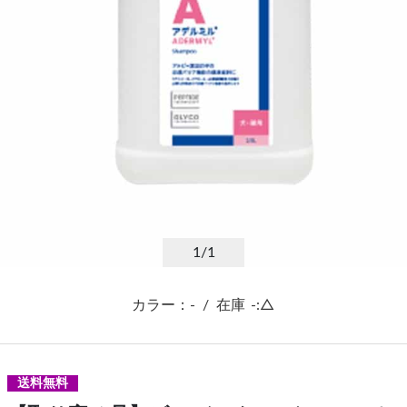
1
/1
カラー：-
/
在庫
-:△
送料無料