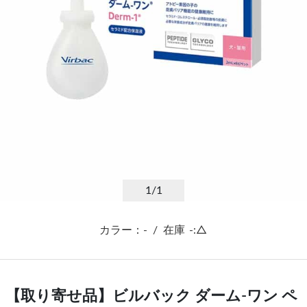
1
/1
カラー：-
/
在庫
-:△
【取り寄せ品】ビルバック ダーム-ワン ペ