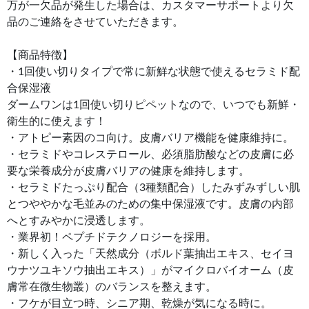
万が一欠品が発生した場合は、カスタマーサポートより欠
品のご連絡をさせていただきます。
【商品特徴】
・1回使い切りタイプで常に新鮮な状態で使えるセラミド配
合保湿液
ダームワンは1回使い切りピペットなので、いつでも新鮮・
衛生的に使えます！
・アトピー素因のコ向け。皮膚バリア機能を健康維持に。
・セラミドやコレステロール、必須脂肪酸などの皮膚に必
要な栄養成分が皮膚バリアの健康を維持します。
・セラミドたっぷり配合（3種類配合）したみずみずしい肌
とつややかな毛並みのための集中保湿液です。皮膚の内部
へとすみやかに浸透します。
・業界初！ペプチドテクノロジーを採用。
・新しく入った「天然成分（ボルド葉抽出エキス、セイヨ
ウナツユキソウ抽出エキス）」がマイクロバイオーム（皮
膚常在微生物叢）のバランスを整えます。
・フケが目立つ時、シニア期、乾燥が気になる時に。