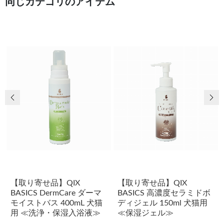
同じカテゴリのアイテム
前の画像
次
【取り寄せ品】QIX
【取り寄せ品】QIX
BASICS DermCare ダーマ
BASICS 高濃度セラミドボ
モイストバス 400mL 犬猫
ディジェル 150ml 犬猫用
用 ≪洗浄・保湿入浴液≫
≪保湿ジェル≫