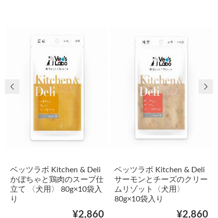
前の画像
次
ベッツラボ Kitchen & Deli
ベッツラボ Kitchen & Deli
かぼちゃと鶏肉のスープ仕
サーモンとチーズのクリー
立て 〈犬用〉 80g×10袋入
ムリゾット〈犬用〉
り
80g×10袋入り
¥2,860
¥2,860