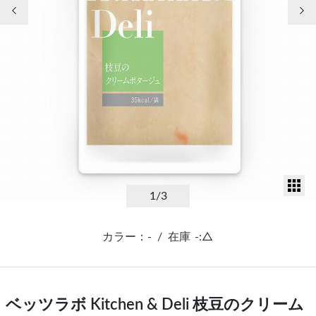
前の画像
次
サ
1
/3
カラー：-
/
在庫
-:△
ベッツラボ Kitchen & Deli 枝豆のクリーム